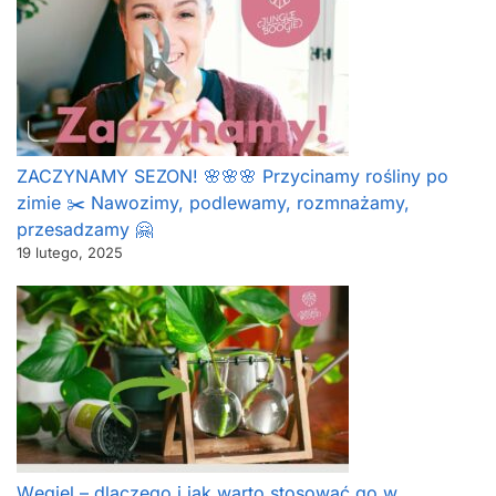
ZACZYNAMY SEZON! 🌸🌸🌸 Przycinamy rośliny po
zimie ✂️ Nawozimy, podlewamy, rozmnażamy,
przesadzamy 🤗
19 lutego, 2025
Węgiel – dlaczego i jak warto stosować go w