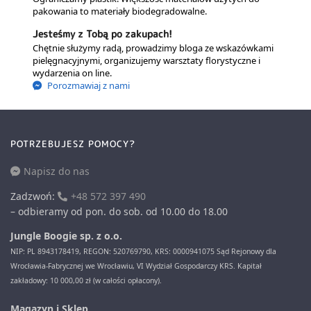
pakowania to materiały biodegradowalne.
Jesteśmy z Tobą po zakupach!
Chętnie służymy radą, prowadzimy bloga ze wskazówkami
pielęgnacyjnymi, organizujemy warsztaty florystyczne i
wydarzenia on line.
Porozmawiaj z nami
POTRZEBUJESZ POMOCY?
Napisz do nas
Zadzwoń:
+48 572 397 490
– odbieramy od pon. do sob. od 10.00 do 18.00
Jungle Boogie sp. z o.o.
NIP: PL 8943178419, REGON: 520769790, KRS: 0000941075 Sąd Rejonowy dla
Wrocławia-Fabrycznej we Wrocławiu, VI Wydział Gospodarczy KRS. Kapitał
zakładowy: 10 000,00 zł (w całości opłacony).
Magazyn i Sklep