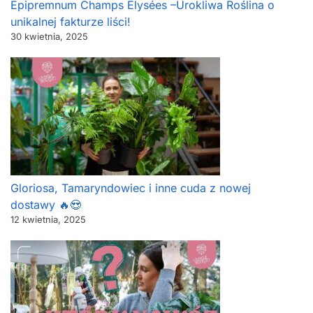
Epipremnum Champs Élysées –Urokliwa Roślina o
unikalnej fakturze liści!
30 kwietnia, 2025
Gloriosa, Tamaryndowiec i inne cuda z nowej
dostawy 🔥😍
12 kwietnia, 2025