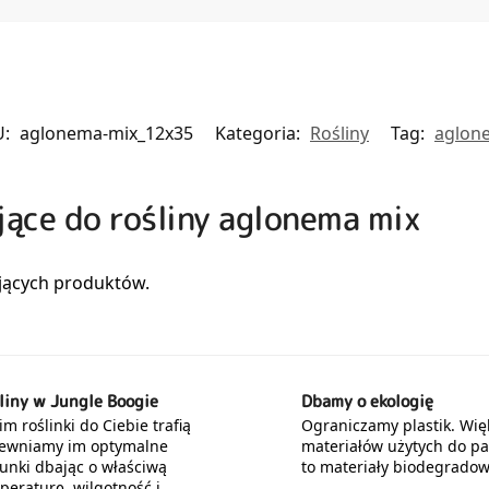
U:
aglonema-mix_12x35
Kategoria:
Rośliny
Tag:
aglon
jące do rośliny aglonema mix
liny w Jungle Boogie
Dbamy o ekologię
m roślinki do Ciebie trafią
Ograniczamy plastik. Wię
ewniamy im optymalne
materiałów użytych do p
unki dbając o właściwą
to materiały biodegradow
peraturę, wilgotność i