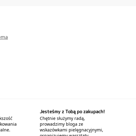
ema
Jesteśmy z Tobą po zakupach!
kszość
Chętnie służymy radą,
akowania
prowadzimy bloga ze
alne.
wskazówkami pielęgnacyjnymi,
organizujemy warsztaty