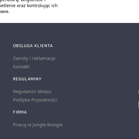
etlenie oraz kontrolując ich
owie.
OBSLUGA KLIENTA
Zwroty i reklamacje
Kontakt
REGULAMINY
Regulamin sklepu
Polityka Prywatności
FIRMA
Pracuj w Jungle Boogie