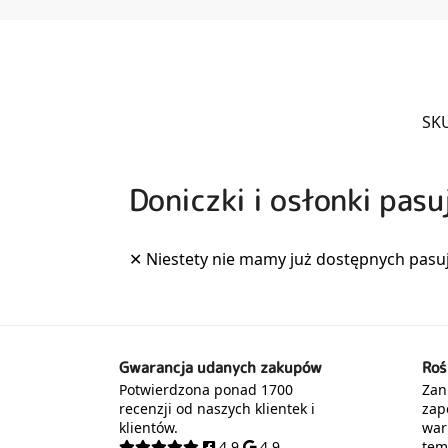
SK
Doniczki i osłonki pasu
Gwarancja udanych zakupów
Roś
Potwierdzona ponad 1700
Zani
recenzji od naszych klientek i
zap
klientów.
war
4.9
4.9
tem