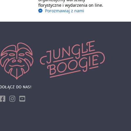
florystyczne i wydarzenia on line.
Porozmawiaj z nami
DOŁĄCZ DO NAS!