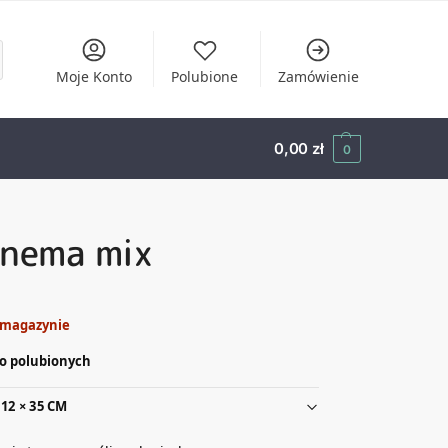
Moje Konto
Polubione
Zamówienie
0,00
zł
0
onema mix
 magazynie
o polubionych
12 × 35 CM