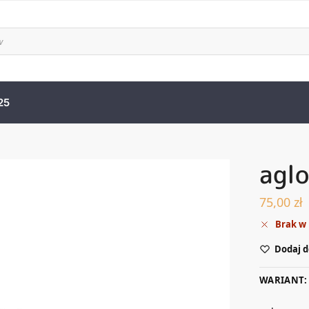
25
agl
75,00
zł
Brak w
Dodaj d
WARIANT: 