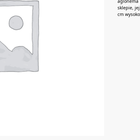
aglonema 
sklepie, j
cm wysokoś