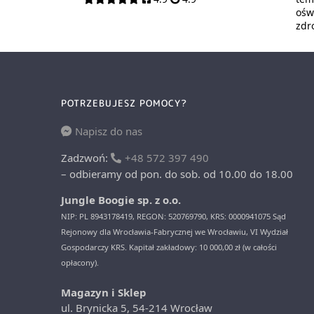
oświ
zdr
POTRZEBUJESZ POMOCY?
Napisz do nas
Zadzwoń:
+48 572 397 490
– odbieramy od pon. do sob. od 10.00 do 18.00
Jungle Boogie sp. z o.o.
NIP: PL 8943178419, REGON: 520769790, KRS: 0000941075 Sąd
Rejonowy dla Wrocławia-Fabrycznej we Wrocławiu, VI Wydział
Gospodarczy KRS. Kapitał zakładowy: 10 000,00 zł (w całości
opłacony).
Magazyn i Sklep
ul. Brynicka 5, 54-214 Wrocław