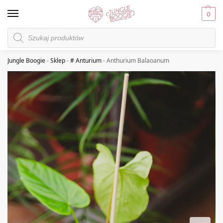
0
Jungle Boogie
-
Sklep
-
# Anturium
-
Anthurium Balaoanum