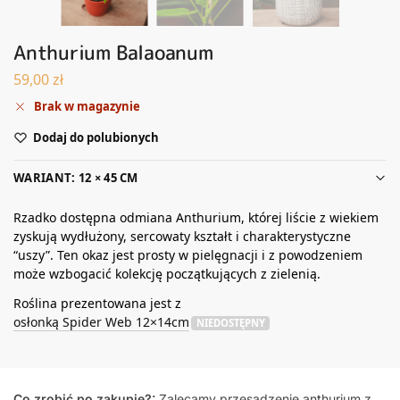
Anthurium Balaoanum
59,00
zł
Brak w magazynie
Dodaj do polubionych
WARIANT: 12 × 45 CM
Rzadko dostępna odmiana Anthurium, której liście z wiekiem
zyskują wydłużony, sercowaty kształt i charakterystyczne
“uszy”. Ten okaz jest prosty w pielęgnacji i z powodzeniem
może wzbogacić kolekcję początkujących z zielenią.
Roślina prezentowana jest z
osłonką Spider Web 12×14cm
NIEDOSTĘPNY
Co zrobić po zakupie?:
Zalecamy przesadzenie anthurium z