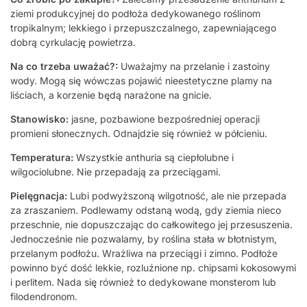
ziemi produkcyjnej do podłoża dedykowanego roślinom
tropikalnym; lekkiego i przepuszczalnego, zapewniającego
dobrą cyrkulację powietrza.
Na co trzeba uważać?:
Uważajmy na przelanie i zastoiny
wody. Mogą się wówczas pojawić nieestetyczne plamy na
liściach, a korzenie będą narażone na gnicie.
Stanowisko:
jasne, pozbawione bezpośredniej operacji
promieni słonecznych. Odnajdzie się również w półcieniu.
Temperatura:
Wszystkie anthuria są ciepłolubne i
wilgociolubne. Nie przepadają za przeciągami.
Pielęgnacja:
Lubi podwyższoną wilgotność, ale nie przepada
za zraszaniem. Podlewamy odstaną wodą, gdy ziemia nieco
przeschnie, nie dopuszczając do całkowitego jej przesuszenia.
Jednocześnie nie pozwalamy, by roślina stała w błotnistym,
przelanym podłożu. Wrażliwa na przeciągi i zimno. Podłoże
powinno być dość lekkie, rozluźnione np. chipsami kokosowymi
i perlitem. Nada się również to dedykowane monsterom lub
filodendronom.