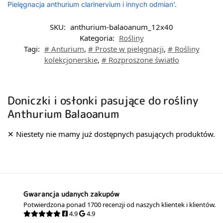
Pielęgnacja anthurium clarinervium i innych odmian'
.
SKU:
anthurium-balaoanum_12x40
Kategoria:
Rośliny
Tagi:
# Anturium
,
# Proste w pielęgnacji
,
# Rośliny
kolekcjonerskie
,
# Rozproszone światło
Doniczki i osłonki pasujące do rośliny
Anthurium Balaoanum
Gwarancja udanych zakupów
Potwierdzona ponad 1700 recenzji od naszych klientek i klientów.
4.9
4.9