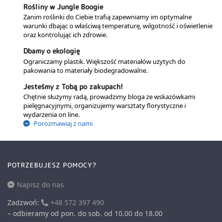
Rośliny w Jungle Boogie
Zanim roślinki do Ciebie trafią zapewniamy im optymalne
warunki dbając o właściwą temperaturę, wilgotność i oświetlenie
oraz kontrolując ich zdrowie.
Dbamy o ekologię
Ograniczamy plastik. Większość materiałów użytych do
pakowania to materiały biodegradowalne.
Jesteśmy z Tobą po zakupach!
Chętnie służymy radą, prowadzimy bloga ze wskazówkami
pielęgnacyjnymi, organizujemy warsztaty florystyczne i
wydarzenia on line.
Porozmawiaj z nami
POTRZEBUJESZ POMOCY?
Napisz do nas
Zadzwoń:
+48 572 397 490
– odbieramy od pon. do sob. od 10.00 do 18.00