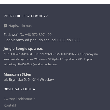
POTRZEBUJESZ POMOCY?
Napisz do nas
Zadzwoń:
+48 572 397 490
– odbieramy od pon. do sob. od 10.00 do 18.00
Jungle Boogie sp. z o.o.
NIP: PL 8943178419, REGON: 520769790, KRS: 0000941075 Sąd Rejonowy dla
Wrocławia-Fabrycznej we Wrocławiu, VI Wydział Gospodarczy KRS. Kapitał
zakładowy: 10 000,00 zł (w całości opłacony).
Magazyn i Sklep
ul. Brynicka 5, 54-214 Wrocław
OBSLUGA KLIENTA
Zwroty i reklamacje
Kontakt