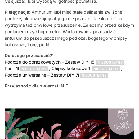
Celsjusza), lubi wysoką wilgotność powietrza.
Pielęgnacja:
Anthurium lubi mieć stale delikatnie zwilżone
podłoże, ale uważajmy aby go nie przelać. Ta silna roślina
wytrzyma też chwilowe przesuszenie. Zalecamy przed każdym
podlaniem użyć higrometru. Warto również przesadzić
anturium do przepuszczalnego podłoża, bogatego w chipsy
kokosowe, korę, perlit.
Do czego przesadzić?:
Podłoże do obrazkowatych – Zestaw DIY 15l
,
NIEDOSTĘPNY
Perlit 1l
,
Chipsy kokosowe 1l
,
NIEDOSTĘPNY
NIEDOSTĘPNY
Podłoże uniwersalne – Zestaw DIY 7l
NIEDOSTĘPNY
Przyjazność dla zwierząt:
NIE