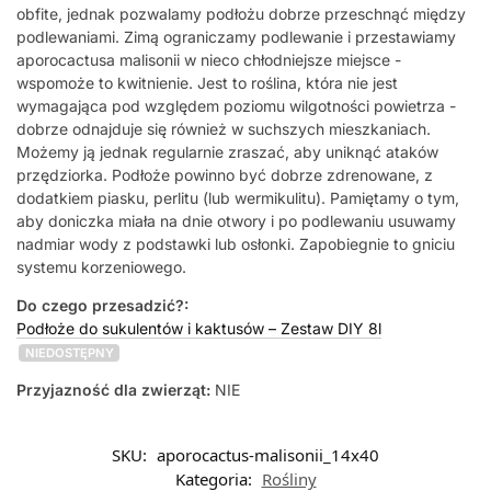
obfite, jednak pozwalamy podłożu dobrze przeschnąć między
podlewaniami. Zimą ograniczamy podlewanie i przestawiamy
aporocactusa malisonii w nieco chłodniejsze miejsce -
wspomoże to kwitnienie. Jest to roślina, która nie jest
wymagająca pod względem poziomu wilgotności powietrza -
dobrze odnajduje się również w suchszych mieszkaniach.
Możemy ją jednak regularnie zraszać, aby uniknąć ataków
przędziorka. Podłoże powinno być dobrze zdrenowane, z
dodatkiem piasku, perlitu (lub wermikulitu). Pamiętamy o tym,
aby doniczka miała na dnie otwory i po podlewaniu usuwamy
nadmiar wody z podstawki lub osłonki. Zapobiegnie to gniciu
systemu korzeniowego.
Do czego przesadzić?:
Podłoże do sukulentów i kaktusów – Zestaw DIY 8l
NIEDOSTĘPNY
Przyjazność dla zwierząt:
NIE
SKU:
aporocactus-malisonii_14x40
Kategoria:
Rośliny