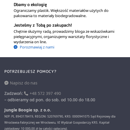
Dbamy o ekologię
Ograniczamy plastik. Większość materiałów użytych do
pakowania to materiały biodegradowalne.
Jesteśmy z Tobą po zakupach!
Chętnie służymy radą, prowadzimy bloga ze wskazówkami
pielęgnacyjnymi, organizujemy warsztaty florystyczne i
wydarzenia on line.
Porozmawiaj z nami
POTRZEBUJESZ POMOCY?
Napisz do nas
Zadzwoń:
+48 572 397 490
– odbieramy od pon. do sob. od 10.00 do 18.00
Jungle Boogie sp. z o.o.
NIP: PL 8943178419, REGON: 520769790, KRS: 0000941075 Sąd Rejonowy dla
Wrocławia-Fabrycznej we Wrocławiu, VI Wydział Gospodarczy KRS. Kapitał
zakładowy: 10 000,00 zł (w całości opłacony).