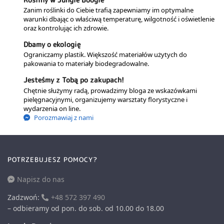
Zanim roślinki do Ciebie trafią zapewniamy im optymalne
warunki dbając o właściwą temperaturę, wilgotność i oświetlenie
oraz kontrolując ich zdrowie.
Dbamy o ekologię
Ograniczamy plastik. Większość materiałów użytych do
pakowania to materiały biodegradowalne.
Jesteśmy z Tobą po zakupach!
Chętnie służymy radą, prowadzimy bloga ze wskazówkami
pielęgnacyjnymi, organizujemy warsztaty florystyczne i
wydarzenia on line.
Porozmawiaj z nami
POTRZEBUJESZ POMOCY?
Napisz do nas
Zadzwoń:
+48 572 397 490
– odbieramy od pon. do sob. od 10.00 do 18.00