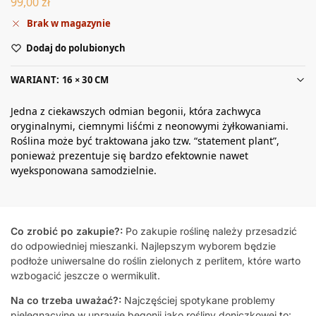
99,00
zł
Brak w magazynie
Dodaj do polubionych
WARIANT: 16 × 30 CM
Jedna z ciekawszych odmian begonii, która zachwyca
oryginalnymi, ciemnymi liśćmi z neonowymi żyłkowaniami.
Roślina może być traktowana jako tzw. “statement plant”,
ponieważ prezentuje się bardzo efektownie nawet
wyeksponowana samodzielnie.
Co zrobić po zakupie?:
Po zakupie roślinę należy przesadzić
do odpowiedniej mieszanki. Najlepszym wyborem będzie
podłoże uniwersalne do roślin zielonych z perlitem, które warto
wzbogacić jeszcze o wermikulit.
Na co trzeba uważać?:
Najczęściej spotykane problemy
pielęgnacyjne w uprawie begonii jako rośliny doniczkowej to: