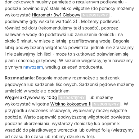
doniczkowych musimy pamiętać o regularnym podlewaniu –
podłoże powinno być stale lekko wilgotne (do pomocy możemy
wykorzystać
Higrometr 3w1 Glebowy
,
NIEDOSTĘPNY
podlewamy gdy wskaże wartość 3) . Możemy podlewać
również od dołu (rekomendujemy taki sposób), poprzez
nalewanie wody do podstawki lub zanurzenie doniczki, na
około 5 minut, w misce z letnią, przefiltrowaną wodą. Begonie
lubią podwyższoną wilgotność powietrza, jednak nie zraszajmy
i nie zalewajmy ich liści - może to skutkować pojawieniem się
plam i chorobą grzybową. W sezonie wegetacyjnym nawozimy
płynnym
nawozem
, według zaleceń producenta.
Rozmnażanie:
Begonie możemy rozmnożyć z sadzonek
pędowych lub sadzonek liściowych. Sadzonki pędowe możemy
umieścić w wodzie z dodatkiem
Węgiel aktywowany 100g
lub możemy
NIEDOSTĘPNY
wykorzystać wilgotne
Włókno kokosowe 1l
. W
NIEDOSTĘPNY
przypadku sadzonek liściowych, wybieramy raczej wilgotne
podłoże. Warto zapewnić podwyższoną wilgotność powietrza
podczas ukorzeniania, wystarczy doniczkę lub pojemnik
wsadzić do plastikowego woreczka lub owinąć folią (wietrzymy
od czasu do czasu lub robimy dziurki w foli).