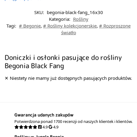
SKU:
begonia-black-fang_16x30
Kategoria:
Rośliny
Tagi:
# Begonie
,
# Rośliny kolekcjonerskie
,
# Rozproszone
światło
Doniczki i osłonki pasujące do rośliny
Begonia Black Fang
Gwarancja udanych zakupów
Potwierdzona ponad 1700 recenzji od naszych klientek i klientów.
4.9
4.9
Rośliny w Jungle Boogie