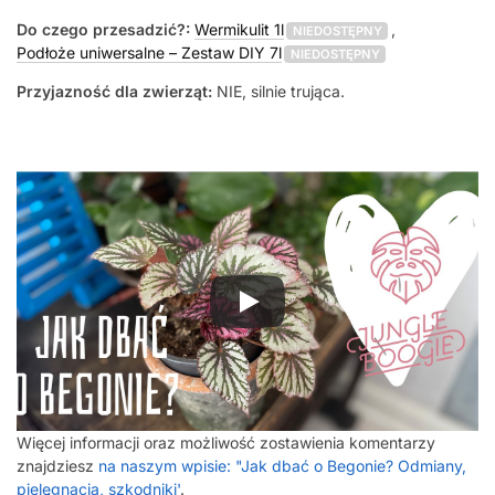
Do czego przesadzić?:
Wermikulit 1l
,
NIEDOSTĘPNY
Podłoże uniwersalne – Zestaw DIY 7l
NIEDOSTĘPNY
Przyjazność dla zwierząt:
NIE, silnie trująca.
Więcej informacji oraz możliwość zostawienia komentarzy
znajdziesz
na naszym wpisie: "Jak dbać o Begonie? Odmiany,
pielęgnacja, szkodniki'
.