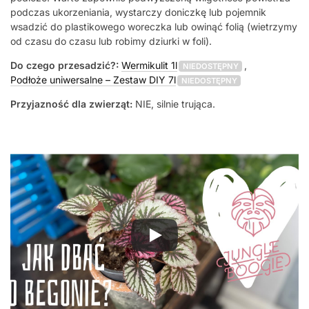
podczas ukorzeniania, wystarczy doniczkę lub pojemnik
wsadzić do plastikowego woreczka lub owinąć folią (wietrzymy
od czasu do czasu lub robimy dziurki w foli).
Do czego przesadzić?:
Wermikulit 1l
,
NIEDOSTĘPNY
Podłoże uniwersalne – Zestaw DIY 7l
NIEDOSTĘPNY
Przyjazność dla zwierząt:
NIE, silnie trująca.