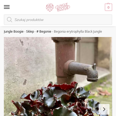
0
Jungle Boogie
-
Sklep
-
# Begonie
-
Begonia erytrophylla Black Jungle