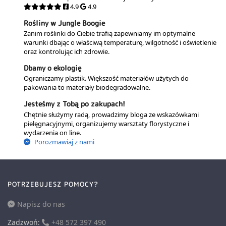
4.9
4.9
Rośliny w Jungle Boogie
Zanim roślinki do Ciebie trafią zapewniamy im optymalne
warunki dbając o właściwą temperaturę, wilgotność i oświetlenie
oraz kontrolując ich zdrowie.
Dbamy o ekologię
Ograniczamy plastik. Większość materiałów użytych do
pakowania to materiały biodegradowalne.
Jesteśmy z Tobą po zakupach!
Chętnie służymy radą, prowadzimy bloga ze wskazówkami
pielęgnacyjnymi, organizujemy warsztaty florystyczne i
wydarzenia on line.
Porozmawiaj z nami
POTRZEBUJESZ POMOCY?
Napisz do nas
Zadzwoń:
+48 572 397 490