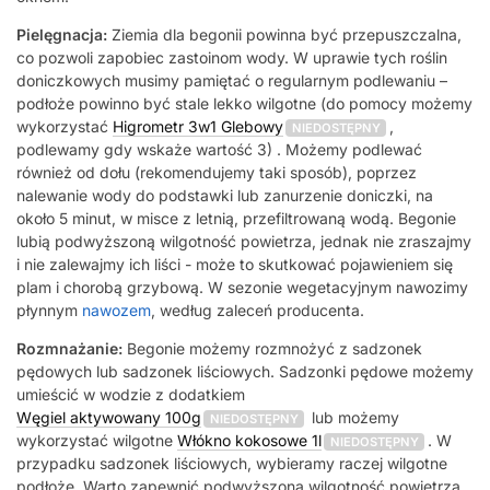
Pielęgnacja:
Ziemia dla begonii powinna być przepuszczalna,
co pozwoli zapobiec zastoinom wody. W uprawie tych roślin
doniczkowych musimy pamiętać o regularnym podlewaniu –
podłoże powinno być stale lekko wilgotne (do pomocy możemy
wykorzystać
Higrometr 3w1 Glebowy
,
NIEDOSTĘPNY
podlewamy gdy wskaże wartość 3) . Możemy podlewać
również od dołu (rekomendujemy taki sposób), poprzez
nalewanie wody do podstawki lub zanurzenie doniczki, na
około 5 minut, w misce z letnią, przefiltrowaną wodą. Begonie
lubią podwyższoną wilgotność powietrza, jednak nie zraszajmy
i nie zalewajmy ich liści - może to skutkować pojawieniem się
plam i chorobą grzybową. W sezonie wegetacyjnym nawozimy
płynnym
nawozem
, według zaleceń producenta.
Rozmnażanie:
Begonie możemy rozmnożyć z sadzonek
pędowych lub sadzonek liściowych. Sadzonki pędowe możemy
umieścić w wodzie z dodatkiem
Węgiel aktywowany 100g
lub możemy
NIEDOSTĘPNY
wykorzystać wilgotne
Włókno kokosowe 1l
. W
NIEDOSTĘPNY
przypadku sadzonek liściowych, wybieramy raczej wilgotne
podłoże. Warto zapewnić podwyższoną wilgotność powietrza