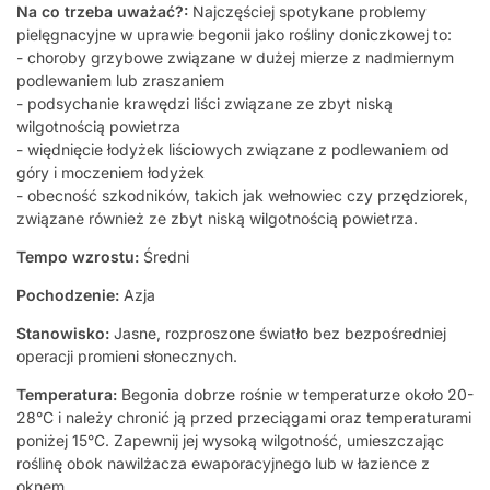
Na co trzeba uważać?:
Najczęściej spotykane problemy
pielęgnacyjne w uprawie begonii jako rośliny doniczkowej to:
- choroby grzybowe związane w dużej mierze z nadmiernym
podlewaniem lub zraszaniem
- podsychanie krawędzi liści związane ze zbyt niską
wilgotnością powietrza
- więdnięcie łodyżek liściowych związane z podlewaniem od
góry i moczeniem łodyżek
- obecność szkodników, takich jak wełnowiec czy przędziorek,
związane również ze zbyt niską wilgotnością powietrza.
Tempo wzrostu:
Średni
Pochodzenie:
Azja
Stanowisko:
Jasne, rozproszone światło bez bezpośredniej
operacji promieni słonecznych.
Temperatura:
Begonia dobrze rośnie w temperaturze około 20-
28°C i należy chronić ją przed przeciągami oraz temperaturami
poniżej 15°C. Zapewnij jej wysoką wilgotność, umieszczając
roślinę obok nawilżacza ewaporacyjnego lub w łazience z
oknem.