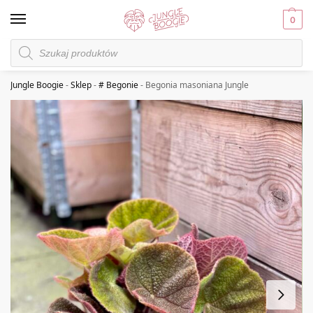
0
Jungle Boogie
-
Sklep
-
# Begonie
-
Begonia masoniana Jungle