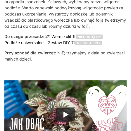
przypadku sadzonek liściowych, wybieramy raczej wilgotne
podłoże. Warto zapewnić podwyższoną wilgotność powietrza
podczas ukorzeniania, wystarczy doniczkę lub pojemnik
wsadzić do plastikowego woreczka lub owinąć folią (wietrzymy
od czasu do czasu lub robimy dziurki w foli).
Do czego przesadzić?:
Wermikulit 1l
,
NIEDOSTĘPNY
Podłoże uniwersalne – Zestaw DIY 7l
NIEDOSTĘPNY
Przyjazność dla zwierząt:
NIE; trzymajmy z dala od zwierząt i
małych dzieci.