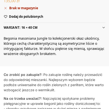
135,00
zł
Brak w magazynie
Dodaj do polubionych
WARIANT: 16 × 40 CM
Begonia masoniana Jungle to kolekcjonerski okaz ukośnicy,
którego cechą charakterystyczną są asymetryczne liście o
intrygującej fakturze. W słońcu pięknie się mienią, sprawiając
wrażenie obsypanych brokatem.
Co zrobić po zakupie?:
Po zakupie roślinę należy przesadzić
do odpowiedniej mieszanki. Najlepszym wyborem będzie
podłoże uniwersalne do roślin zielonych z perlitem, które warto
wzbogacić jeszcze o wermikulit.
Na co trzeba uważać?:
Najczęściej spotykane problemy
pielęgnacyjne w uprawie begonii jako rośliny doniczkowej to:
- choroby grzybowe związane w dużej mierze z nadmiernym