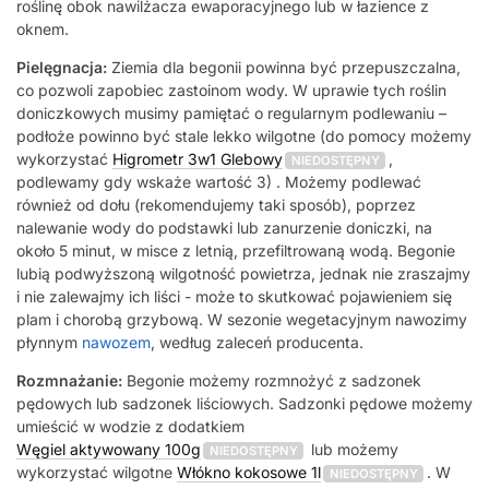
roślinę obok nawilżacza ewaporacyjnego lub w łazience z
oknem.
Pielęgnacja:
Ziemia dla begonii powinna być przepuszczalna,
co pozwoli zapobiec zastoinom wody. W uprawie tych roślin
doniczkowych musimy pamiętać o regularnym podlewaniu –
podłoże powinno być stale lekko wilgotne (do pomocy możemy
wykorzystać
Higrometr 3w1 Glebowy
,
NIEDOSTĘPNY
podlewamy gdy wskaże wartość 3) . Możemy podlewać
również od dołu (rekomendujemy taki sposób), poprzez
nalewanie wody do podstawki lub zanurzenie doniczki, na
około 5 minut, w misce z letnią, przefiltrowaną wodą. Begonie
lubią podwyższoną wilgotność powietrza, jednak nie zraszajmy
i nie zalewajmy ich liści - może to skutkować pojawieniem się
plam i chorobą grzybową. W sezonie wegetacyjnym nawozimy
płynnym
nawozem
, według zaleceń producenta.
Rozmnażanie:
Begonie możemy rozmnożyć z sadzonek
pędowych lub sadzonek liściowych. Sadzonki pędowe możemy
umieścić w wodzie z dodatkiem
Węgiel aktywowany 100g
lub możemy
NIEDOSTĘPNY
wykorzystać wilgotne
Włókno kokosowe 1l
. W
NIEDOSTĘPNY