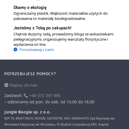
Dbamy o ekologię
Ograniczamy plastik. Większość materiałów użytych do
pakowania to materiały biodegradowalne.
Jesteśmy z Tobą po zakupach!
Chętnie służymy radą, prowadzimy bloga ze wskazówkami
pielęgnacyjnymi, organizujemy warsztaty florystyczne i
wydarzenia on line.
Porozmawiaj z nami
POTRZEBUJESZ POMOCY?
Napisz do nas
Zadzwoń:
+48 572 397 490
– odbieramy od pon. do sob. od 10.00 do 18.00
Jungle Boogie sp. z o.o.
NIP: PL 8943178419, REGON: 520769790, KRS: 0000941075 Sąd Rejonowy dla
Wrocławia-Fabrycznej we Wrocławiu, VI Wydział Gospodarczy KRS. Kapitał