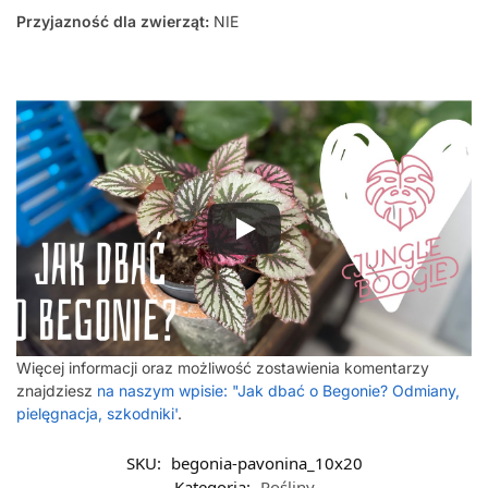
Przyjazność dla zwierząt:
NIE
Więcej informacji oraz możliwość zostawienia komentarzy
znajdziesz
na naszym wpisie: "Jak dbać o Begonie? Odmiany,
pielęgnacja, szkodniki'
.
SKU:
begonia-pavonina_10x20
Kategoria:
Rośliny