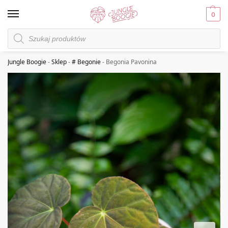
0
Jungle Boogie
-
Sklep
-
# Begonie
-
Begonia Pavonina