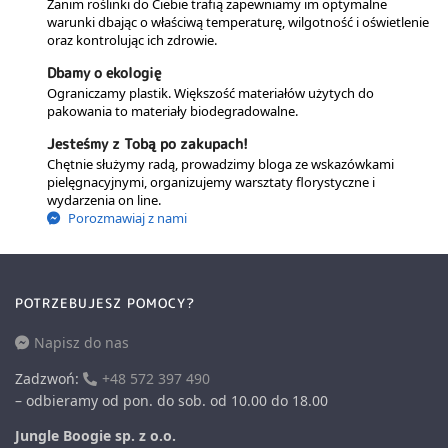
Zanim roślinki do Ciebie trafią zapewniamy im optymalne
warunki dbając o właściwą temperaturę, wilgotność i oświetlenie
oraz kontrolując ich zdrowie.
Dbamy o ekologię
Ograniczamy plastik. Większość materiałów użytych do
pakowania to materiały biodegradowalne.
Jesteśmy z Tobą po zakupach!
Chętnie służymy radą, prowadzimy bloga ze wskazówkami
pielęgnacyjnymi, organizujemy warsztaty florystyczne i
wydarzenia on line.
Porozmawiaj z nami
POTRZEBUJESZ POMOCY?
Napisz do nas
Zadzwoń:
+48 572 397 490
– odbieramy od pon. do sob. od 10.00 do 18.00
Jungle Boogie sp. z o.o.