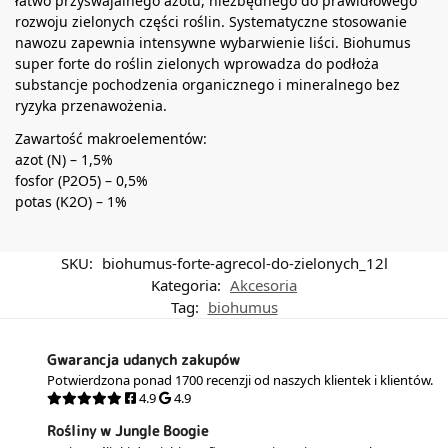
łatwo przyswajalnego azotu, niezbędnego do prawidłowego
rozwoju zielonych części roślin. Systematyczne stosowanie
nawozu zapewnia intensywne wybarwienie liści. Biohumus
super forte do roślin zielonych wprowadza do podłoża
substancje pochodzenia organicznego i mineralnego bez
ryzyka przenawożenia.
Zawartość makroelementów:
azot (N) – 1,5%
fosfor (P2O5) – 0,5%
potas (K2O) – 1%
SKU:
biohumus-forte-agrecol-do-zielonych_12l
Kategoria:
Akcesoria
Tag:
biohumus
Gwarancja udanych zakupów
Potwierdzona ponad 1700 recenzji od naszych klientek i klientów.
4.9
4.9
Rośliny w Jungle Boogie