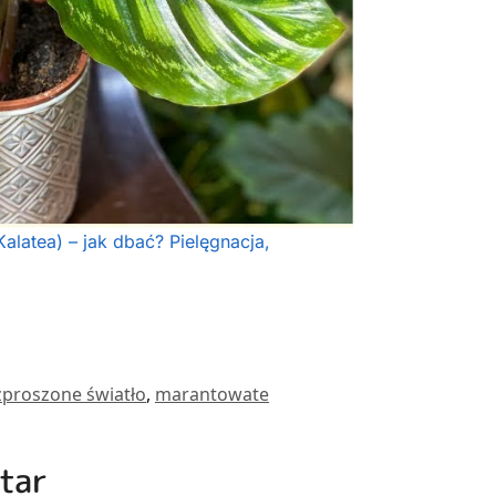
alatea) – jak dbać? Pielęgnacja,
zproszone światło
,
marantowate
Star