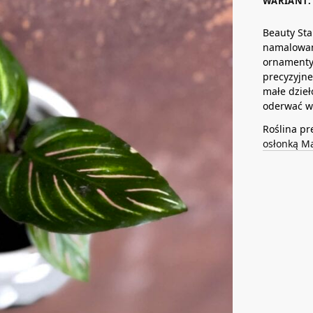
WARIANT: 
Beauty Sta
namalowane
ornamentyk
precyzyjne
małe dzieł
oderwać w
Roślina pr
osłonką M