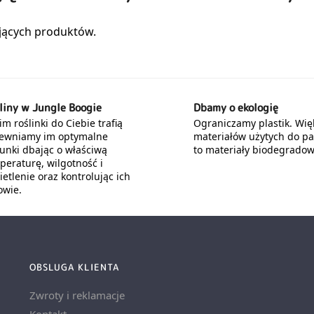
liny w Jungle Boogie
Dbamy o ekologię
m roślinki do Ciebie trafią
Ograniczamy plastik. Wię
ewniamy im optymalne
materiałów użytych do p
unki dbając o właściwą
to materiały biodegradow
peraturę, wilgotność i
etlenie oraz kontrolując ich
owie.
OBSLUGA KLIENTA
Zwroty i reklamacje