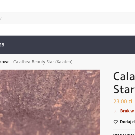
25
zkowe
-
Calathea Beauty Star (Kalatea)
Cal
Star
23,00
zł
Brak w
Dodaj d