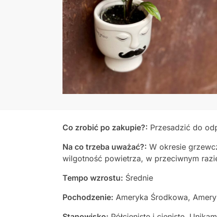
Co zrobić po zakupie?:
Przesadzić do odp
Na co trzeba uważać?:
W okresie grzewc
wilgotność powietrza, w przeciwnym razi
Tempo wzrostu:
Średnie
Pochodzenie:
Ameryka Środkowa, Amery
Stanowisko:
Półcieniste i cieniste. Unik