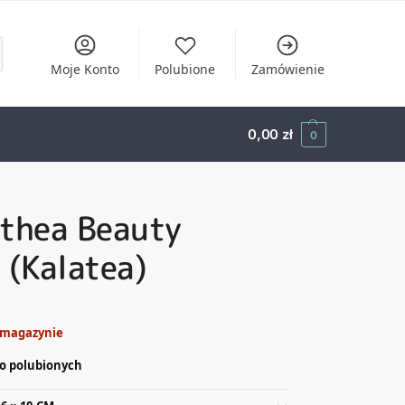
Moje Konto
Polubione
Zamówienie
0,00
zł
0
athea Beauty
 (Kalatea)
 magazynie
o polubionych