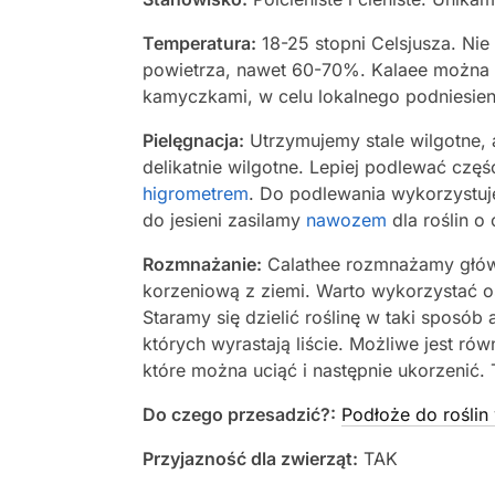
Temperatura:
18-25 stopni Celsjusza. Nie
powietrza, nawet 60-70%. Kalaee można 
kamyczkami, w celu lokalnego podniesieni
Pielęgnacja:
Utrzymujemy stale wilgotne,
delikatnie wilgotne. Lepiej podlewać czę
higrometrem
. Do podlewania wykorzystuj
do jesieni zasilamy
nawozem
dla roślin o
Rozmnażanie:
Calathee rozmnażamy główn
korzeniową z ziemi. Warto wykorzystać o
Staramy się dzielić roślinę w taki sposó
których wyrastają liście. Możliwe jest r
które można uciąć i następnie ukorzenić
Do czego przesadzić?:
Podłoże do roślin
Przyjazność dla zwierząt:
TAK