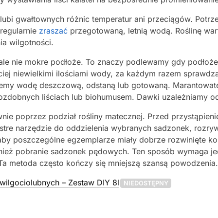
 lubi gwałtownych różnic temperatur ani przeciągów. Potrz
regularnie
zraszać
przegotowaną, letnią wodą. Roślinę war
a wilgotności.
 ale nie mokre podłoże. To znaczy podlewamy gdy podłoże 
ściej niewielkimi ilościami wody, za każdym razem sprawdz
emy wodę deszczową, odstaną lub gotowaną. Marantowate 
 ozdobnych liściach lub biohumusem. Dawki uzależniamy o
ie poprzez podział rośliny matecznej. Przed przystąpieni
stre narzędzie do oddzielenia wybranych sadzonek, rozr
b aby poszczególne egzemplarze miały dobrze rozwinięte ko
ównież pobranie sadzonek pędowych. Ten sposób wymaga jed
. Ta metoda często kończy się mniejszą szansą powodzenia.
 wilgociolubnych – Zestaw DIY 8l
NIEDOSTĘPNY