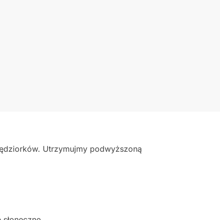
rzędziorków. Utrzymujmy podwyższoną
e słoneczne.