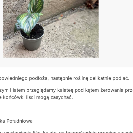
owiedniego podłoża, następnie roślinę delikatnie podlać.
zym i latem przeglądamy kalateę pod kątem żerowania p
e końcówki liści mogą zasychać.
ka Południowa
amy wystawiania liści kalatei na bezpośrednie promieniowani