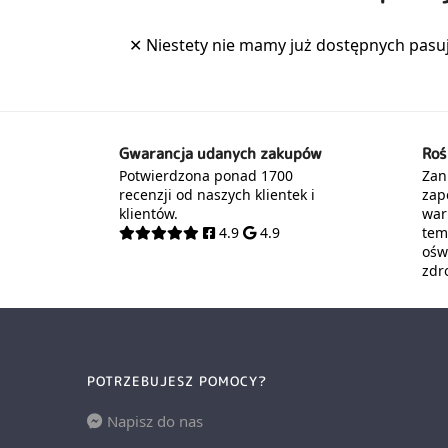
Gwarancja udanych zakupów
Roś
Potwierdzona ponad 1700
Zani
recenzji od naszych klientek i
zap
klientów.
war
4.9
4.9
tem
oświ
zdr
POTRZEBUJESZ POMOCY?
Napisz do nas