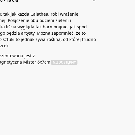
6 × 10 CM
r, tak jak każda Calathea, robi wrażenie
j. Połączenie obu odcieni zieleni i
a liścia wygląda tak harmonijnie, jak spod
go pędzla artysty. Można zapomnieć, że to
o sztuki to jednak żywa roślina, od której trudno
zrok.
ezentowana jest z
agnetyczna Mister 6x7cm
NIEDOSTĘPNY