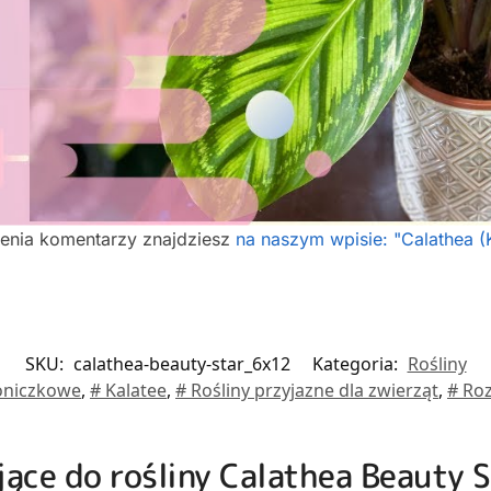
ienia komentarzy znajdziesz
na naszym wpisie: "Calathea (K
SKU:
calathea-beauty-star_6x12
Kategoria:
Rośliny
doniczkowe
,
# Kalatee
,
# Rośliny przyjazne dla zwierząt
,
# Ro
jące do rośliny Calathea Beauty 