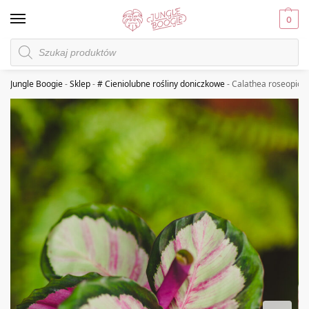
0
Jungle Boogie
-
Sklep
-
# Cieniolubne rośliny doniczkowe
-
Calathea roseopicta 