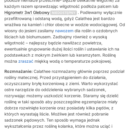
podłoże niemalże przeschnie- będzie delikatnie wilgotne) za
każdym razem sprawdzając wilgotność podłoża palcem lub
Higrometr 3w1 Glebowy
. Podlewamy wyłącznie
NIEDOSTĘPNY
przefiltrowaną i odstaną wodą, gdyż Calathea jest bardzo
wrażliwa na kamień i chlor obecne w wodzie wodociągowej. Od
wiosny do jesieni zasilamy
nawozem
dla roślin o ozdobnych
liściach lub biohumusem. Zadbajmy również o wysoką
wilgotność – najlepszy będzie nawilżacz powietrza,
ewentualnie grupowanie dużej ilości roślin i ustawianie ich na
podstawkach z mokrym żwirkiem lub keramzytem. Roślinę
można
zraszać
miękką wodą o temperaturze pokojowej.
Rozmnażanie:
Calathee rozmnażamy głównie poprzez podział
rośliny matecznej. Przed przystąpieniem do działania,
oczyszczamy bryłę korzeniową z ziemi. Warto wykorzystać
ostre narzędzie do oddzielenia wybranych sadzonek,
rozrywając możemy uszkodzić korzenie. Staramy się dzielić
roślinę w taki sposób aby poszczególne egzemplarze miały
dobrze rozwinięte korzenie oraz posiadały kilka pędów, z
których wyrastają liście. Możliwe jest również pobranie
sadzonek pędowych. Ten sposób wymaga jednak
wykształcenia przez roślinę kolanka, które można uciąć i