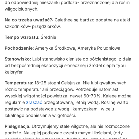
do odpowiedniej mieszanki podłoża- przeznaczonej dla roślin
wilgociolubnych.
Na co trzeba uważać?:
Calathee są bardzo podatne na ataki
szkodników- przędziorków.
Tempo wzrostu:
Średnie
Pochodzenie:
Ameryka Środkowa, Ameryka Południowa
Stanowisko:
Lubi stanowisko cieniste do półcienistego, z dala
od bezpośredniej ekspozycji słonecznej i źródeł ciepła typu
kaloryfer.
Temperatura:
18-25 stopni Celsjusza. Nie lubi gwałtownych
różnic temperatur ani przeciągów. Potrzebuje natomiast
wysokiej wilgotności powietrza, nawet 60-70%. Kalaee można
regularnie
zraszać
przegotowaną, letnią wodą. Roślinę warto
postawić na podstawce z wodą i kamyczkami, w celu
lokalnego podniesienia wilgotności.
Pielęgnacja:
Utrzymujemy stale wilgotne, ale nie rozmoczone
podłoże. Najlepiej podlewać często małymi ilościami, (gdy