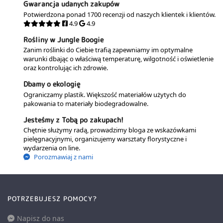
Gwarancja udanych zakupów
Potwierdzona ponad 1700 recenzji od naszych klientek i klientów.
4.9
4.9
Rośliny w Jungle Boogie
Zanim roślinki do Ciebie trafią zapewniamy im optymalne
warunki dbając o właściwą temperaturę, wilgotność i oświetlenie
oraz kontrolując ich zdrowie.
Dbamy o ekologię
Ograniczamy plastik. Większość materiałów użytych do
pakowania to materiały biodegradowalne.
Jesteśmy z Tobą po zakupach!
Chętnie służymy radą, prowadzimy bloga ze wskazówkami
pielęgnacyjnymi, organizujemy warsztaty florystyczne i
wydarzenia on line.
Porozmawiaj z nami
POTRZEBUJESZ POMOCY?
Napisz do nas