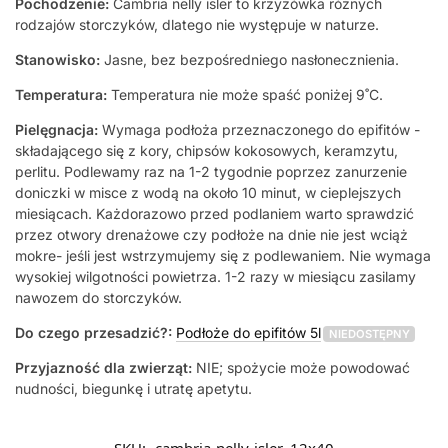
Pochodzenie:
Cambria nelly isler to krzyżówka różnych
rodzajów storczyków, dlatego nie występuje w naturze.
Stanowisko:
Jasne, bez bezpośredniego nasłonecznienia.
Temperatura:
Temperatura nie może spaść poniżej 9˚C.
Pielęgnacja:
Wymaga podłoża przeznaczonego do epifitów -
składającego się z kory, chipsów kokosowych, keramzytu,
perlitu. Podlewamy raz na 1-2 tygodnie poprzez zanurzenie
doniczki w misce z wodą na około 10 minut, w cieplejszych
miesiącach. Każdorazowo przed podlaniem warto sprawdzić
przez otwory drenażowe czy podłoże na dnie nie jest wciąż
mokre- jeśli jest wstrzymujemy się z podlewaniem. Nie wymaga
wysokiej wilgotności powietrza. 1-2 razy w miesiącu zasilamy
nawozem do storczyków.
Do czego przesadzić?:
Podłoże do epifitów 5l
NIEDOSTĘPNY
Przyjazność dla zwierząt:
NIE; spożycie może powodować
nudności, biegunkę i utratę apetytu.