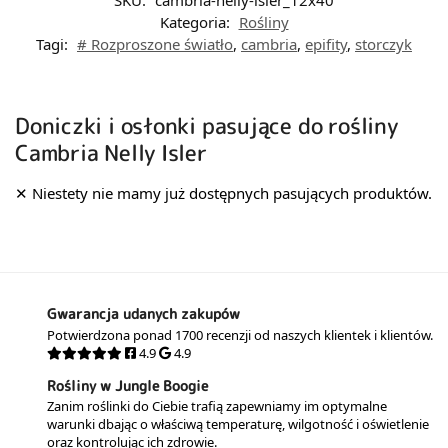
SKU:
cambria-nelly-isler_12x40
Kategoria:
Rośliny
Tagi:
# Rozproszone światło
,
cambria
,
epifity
,
storczyk
Doniczki i osłonki pasujące do rośliny
Cambria Nelly Isler
Gwarancja udanych zakupów
Potwierdzona ponad 1700 recenzji od naszych klientek i klientów.
4.9
4.9
Rośliny w Jungle Boogie
Zanim roślinki do Ciebie trafią zapewniamy im optymalne
warunki dbając o właściwą temperaturę, wilgotność i oświetlenie
oraz kontrolując ich zdrowie.