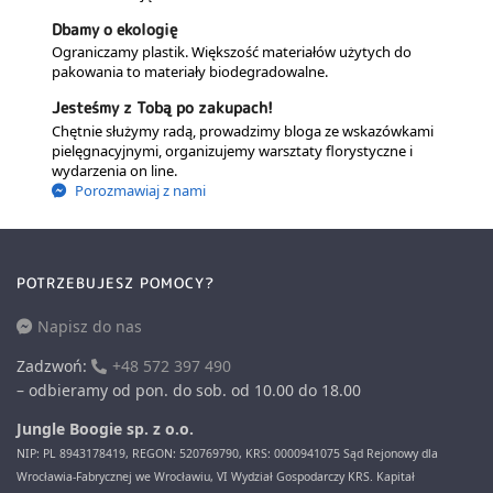
Dbamy o ekologię
Ograniczamy plastik. Większość materiałów użytych do
pakowania to materiały biodegradowalne.
Jesteśmy z Tobą po zakupach!
Chętnie służymy radą, prowadzimy bloga ze wskazówkami
pielęgnacyjnymi, organizujemy warsztaty florystyczne i
wydarzenia on line.
Porozmawiaj z nami
POTRZEBUJESZ POMOCY?
Napisz do nas
Zadzwoń:
+48 572 397 490
– odbieramy od pon. do sob. od 10.00 do 18.00
Jungle Boogie sp. z o.o.
NIP: PL 8943178419, REGON: 520769790, KRS: 0000941075 Sąd Rejonowy dla
Wrocławia-Fabrycznej we Wrocławiu, VI Wydział Gospodarczy KRS. Kapitał