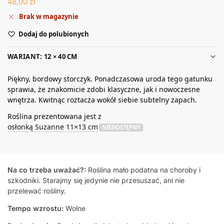
48,00
zł
Brak w magazynie
Dodaj do polubionych
WARIANT: 12 × 40 CM
Piękny, bordowy storczyk. Ponadczasowa uroda tego gatunku
sprawia, że znakomicie zdobi klasyczne, jak i nowoczesne
wnętrza. Kwitnąc roztacza wokół siebie subtelny zapach.
Roślina prezentowana jest z
osłonką Suzanne 11×13 cm
NIEDOSTĘPNY
Na co trzeba uważać?:
Roślina mało podatna na choroby i
szkodniki. Starajmy się jedynie nie przesuszać, ani nie
przelewać rośliny.
Tempo wzrostu:
Wolne