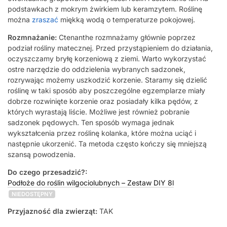
podstawkach z mokrym żwirkiem lub keramzytem. Roślinę
można
zraszać
miękką wodą o temperaturze pokojowej.
Rozmnażanie:
Ctenanthe rozmnażamy głównie poprzez
podział rośliny matecznej. Przed przystąpieniem do działania,
oczyszczamy bryłę korzeniową z ziemi. Warto wykorzystać
ostre narzędzie do oddzielenia wybranych sadzonek,
rozrywając możemy uszkodzić korzenie. Staramy się dzielić
roślinę w taki sposób aby poszczególne egzemplarze miały
dobrze rozwinięte korzenie oraz posiadały kilka pędów, z
których wyrastają liście. Możliwe jest również pobranie
sadzonek pędowych. Ten sposób wymaga jednak
wykształcenia przez roślinę kolanka, które można uciąć i
następnie ukorzenić. Ta metoda często kończy się mniejszą
szansą powodzenia.
Do czego przesadzić?:
Podłoże do roślin wilgociolubnych – Zestaw DIY 8l
NIEDOSTĘPNY
Przyjazność dla zwierząt:
TAK