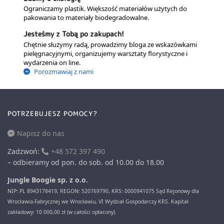
Ograniczamy plastik. Większość materiałów użytych do
pakowania to materiały biodegradowalne.
Jesteśmy z Tobą po zakupach!
Chętnie służymy radą, prowadzimy bloga ze wskazówkami
pielęgnacyjnymi, organizujemy warsztaty florystyczne i
wydarzenia on line.
Porozmawiaj z nami
POTRZEBUJESZ POMOCY?
Napisz do nas
Zadzwoń:
+48 572 397 490
– odbieramy od pon. do sob. od 10.00 do 18.00
Jungle Boogie sp. z o.o.
NIP: PL 8943178419, REGON: 520769790, KRS: 0000941075 Sąd Rejonowy dla
Wrocławia-Fabrycznej we Wrocławiu, VI Wydział Gospodarczy KRS. Kapitał
zakładowy: 10 000,00 zł (w całości opłacony).