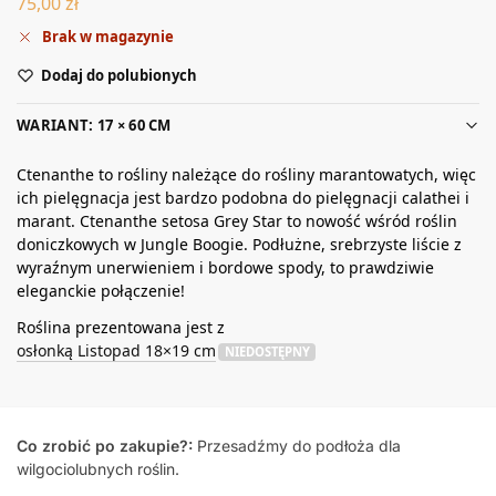
75,00
zł
Brak w magazynie
Dodaj do polubionych
WARIANT: 17 × 60 CM
Ctenanthe to rośliny należące do rośliny marantowatych, więc
ich pielęgnacja jest bardzo podobna do pielęgnacji calathei i
marant. Ctenanthe setosa Grey Star to nowość wśród roślin
doniczkowych w Jungle Boogie. Podłużne, srebrzyste liście z
wyraźnym unerwieniem i bordowe spody, to prawdziwie
eleganckie połączenie!
Roślina prezentowana jest z
osłonką Listopad 18×19 cm
NIEDOSTĘPNY
Co zrobić po zakupie?:
Przesadźmy do podłoża dla
wilgociolubnych roślin.