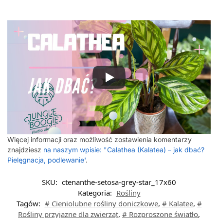
Więcej informacji oraz możliwość zostawienia komentarzy
znajdziesz
na naszym wpisie: "Calathea (Kalatea) – jak dbać?
Pielęgnacja, podlewanie'
.
SKU:
ctenanthe-setosa-grey-star_17x60
Kategoria:
Rośliny
Tagów:
# Cieniolubne rośliny doniczkowe
,
# Kalatee
,
#
Rośliny przyjazne dla zwierząt
,
# Rozproszone światło
,