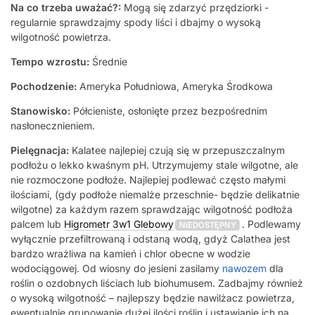
Na co trzeba uważać?:
Mogą się zdarzyć przędziorki -
regularnie sprawdzajmy spody liści i dbajmy o wysoką
wilgotność powietrza.
Tempo wzrostu:
Średnie
Pochodzenie:
Ameryka Południowa, Ameryka Środkowa
Stanowisko:
Półcieniste, osłonięte przez bezpośrednim
nasłonecznieniem.
Pielęgnacja:
Kalatee najlepiej czują się w przepuszczalnym
podłożu o lekko kwaśnym pH. Utrzymujemy stale wilgotne, ale
nie rozmoczone podłoże. Najlepiej podlewać często małymi
ilościami, (gdy podłoże niemalże przeschnie- będzie delikatnie
wilgotne) za każdym razem sprawdzając wilgotność podłoża
palcem lub
Higrometr 3w1 Glebowy
. Podlewamy
NIEDOSTĘPNY
wyłącznie przefiltrowaną i odstaną wodą, gdyż Calathea jest
bardzo wrażliwa na kamień i chlor obecne w wodzie
wodociągowej. Od wiosny do jesieni zasilamy
nawozem
dla
roślin o ozdobnych liściach lub biohumusem. Zadbajmy również
o wysoką wilgotność – najlepszy będzie nawilżacz powietrza,
ewentualnie grupowanie dużej ilości roślin i ustawianie ich na