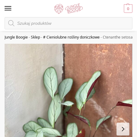
0
Jungle Boogie
-
Sklep
-
# Cieniolubne rośliny doniczkowe
-
Ctenanthe setosa G