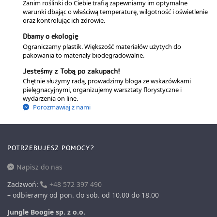
Zanim roślinki do Ciebie trafią zapewniamy im optymalne
warunki dbając o właściwą temperaturę, wilgotność i oświetlenie
oraz kontrolując ich zdrowie.
Dbamy o ekologię
Ograniczamy plastik. Większość materiałów użytych do
pakowania to materiały biodegradowalne.
Jesteśmy z Tobą po zakupach!
Chętnie służymy radą, prowadzimy bloga ze wskazówkami
pielęgnacyjnymi, organizujemy warsztaty florystyczne i
wydarzenia on line.
Porozmawiaj z nami
POTRZEBUJESZ POMOCY?
Napisz do nas
Zadzwoń:
+48 572 397 490
– odbieramy od pon. do sob. od 10.00 do 18.00
Jungle Boogie sp. z o.o.