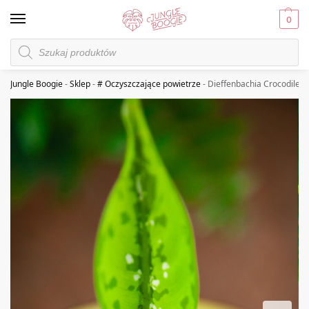
0
Jungle Boogie
-
Sklep
-
# Oczyszczające powietrze
-
Dieffenbachia Crocodile