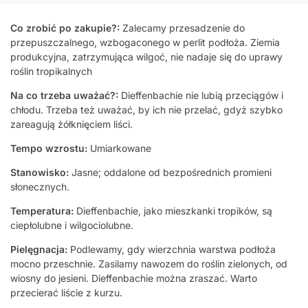
Co zrobić po zakupie?:
Zalecamy przesadzenie do
przepuszczalnego, wzbogaconego w perlit podłoża. Ziemia
produkcyjna, zatrzymująca wilgoć, nie nadaje się do uprawy
roślin tropikalnych
Na co trzeba uważać?:
Dieffenbachie nie lubią przeciągów i
chłodu. Trzeba też uważać, by ich nie przelać, gdyż szybko
zareagują żółknięciem liści.
Tempo wzrostu:
Umiarkowane
Stanowisko:
Jasne; oddalone od bezpośrednich promieni
słonecznych.
Temperatura:
Dieffenbachie, jako mieszkanki tropików, są
ciepłolubne i wilgociolubne.
Pielęgnacja:
Podlewamy, gdy wierzchnia warstwa podłoża
mocno przeschnie. Zasilamy nawozem do roślin zielonych, od
wiosny do jesieni. Dieffenbachie można zraszać. Warto
przecierać liście z kurzu.