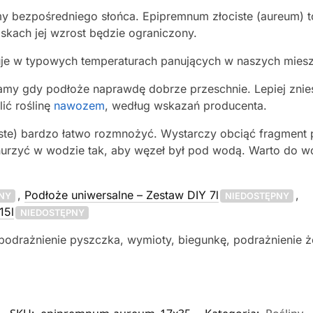
my bezpośredniego słońca. Epipremnum złociste (aureum) to
iskach jej wzrost będzie ograniczony.
je w typowych temperaturach panujących w naszych miesz
 gdy podłoże naprawdę dobrze przeschnie. Lepiej zniesi
lić roślinę
nawozem
, według wskazań producenta.
ste) bardzo łatwo rozmnożyć. Wystarczy obciąć fragment
zanurzyć w wodzie tak, aby węzeł był pod wodą. Warto do
,
Podłoże uniwersalne – Zestaw DIY 7l
,
NY
NIEDOSTĘPNY
15l
NIEDOSTĘPNY
podrażnienie pyszczka, wymioty, biegunkę, podrażnienie ż