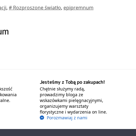
cji
,
# Rozproszone światło
,
epipremnum
eum
Jesteśmy z Tobą po zakupach!
kszość
Chętnie służymy radą,
akowania
prowadzimy bloga ze
alne.
wskazówkami pielęgnacyjnymi,
organizujemy warsztaty
florystyczne i wydarzenia on line.
Porozmawiaj z nami