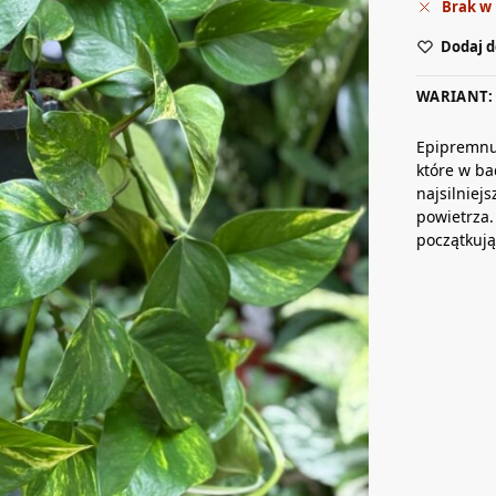
Brak w
Dodaj d
WARIANT: 
Epipremnum
które w b
najsilniej
powietrza.
początkują