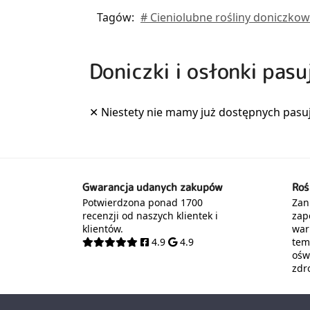
Tagów:
# Cieniolubne rośliny doniczko
Doniczki i osłonki pas
Gwarancja udanych zakupów
Roś
Potwierdzona ponad 1700
Zani
recenzji od naszych klientek i
zap
klientów.
war
4.9
4.9
tem
oświ
zdr