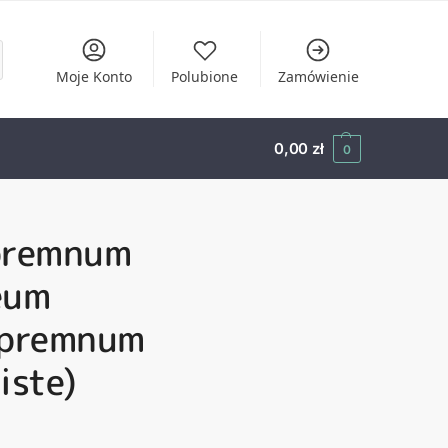
Moje Konto
Polubione
Zamówienie
0,00
zł
0
premnum
eum
ipremnum
iste)