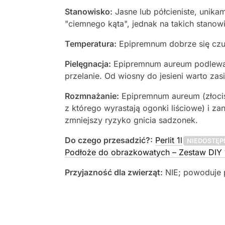
Stanowisko:
Jasne lub półcieniste, unika
"ciemnego kąta", jednak na takich stanow
Temperatura:
Epipremnum dobrze się czu
Pielęgnacja:
Epipremnum aureum podlewamy
przelanie. Od wiosny do jesieni warto zasi
Rozmnażanie:
Epipremnum aureum (złoci
z którego wyrastają ogonki liściowe) i 
zmniejszy ryzyko gnicia sadzonek.
Do czego przesadzić?:
Perlit 1l
NIEDOSTĘP
Podłoże do obrazkowatych – Zestaw DIY 
Przyjazność dla zwierząt:
NIE; powoduje 