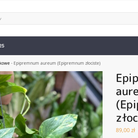
25
zkowe
-
Epipremnum aureum (Epipremnum złociste)
Epi
aur
(Ep
złoc
89,00
zł