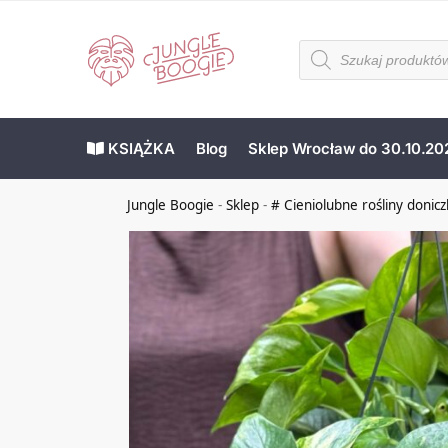
KSIĄŻKA
Blog
Sklep Wrocław do 30.10.20
Jungle Boogie
-
Sklep
-
# Cieniolubne rośliny donic