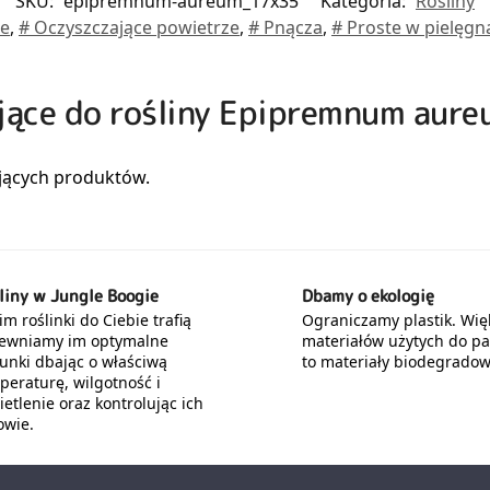
SKU:
epipremnum-aureum_17x35
Kategoria:
Rośliny
we
,
# Oczyszczające powietrze
,
# Pnącza
,
# Proste w pielęgna
ujące do rośliny Epipremnum aur
liny w Jungle Boogie
Dbamy o ekologię
m roślinki do Ciebie trafią
Ograniczamy plastik. Wię
ewniamy im optymalne
materiałów użytych do p
unki dbając o właściwą
to materiały biodegradow
peraturę, wilgotność i
etlenie oraz kontrolując ich
owie.