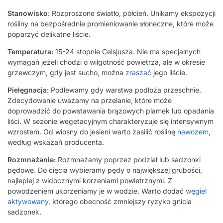
Stanowisko:
Rozproszone światło, półcień. Unikamy ekspozycji
rośliny na bezpośrednie promieniowanie słoneczne, które może
poparzyć delikatne liście.
Temperatura:
15-24 stopnie Celsjusza. Nie ma specjalnych
wymagań jeżeli chodzi o wilgotność powietrza, ale w okresie
grzewczym, gdy jest sucho, można
zraszać
jego liście.
Pielęgnacja:
Podlewamy gdy warstwa podłoża przeschnie.
Zdecydowanie uważamy na przelanie, które może
doprowadzić do powstawania brązowych plamek lub opadania
liści. W sezonie wegetacyjnym charakteryzuje się intensywnym
wzrostem. Od wiosny do jesieni warto zasilić roślinę
nawozem
,
według wskazań producenta.
Rozmnażanie:
Rozmnażamy poprzez podział lub sadzonki
pędowe. Do cięcia wybieramy pędy o największej grubości,
najlepiej z widocznymi korzeniami powietrznymi. Z
powodzeniem ukorzeniamy je w wodzie. Warto dodać
węgiel
aktywowany
, którego obecność zmniejszy ryzyko gnicia
sadzonek.