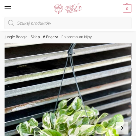
0
Jungle Boogie
-
Sklep
-
# Pnącza
-
Epipremnum Njoy