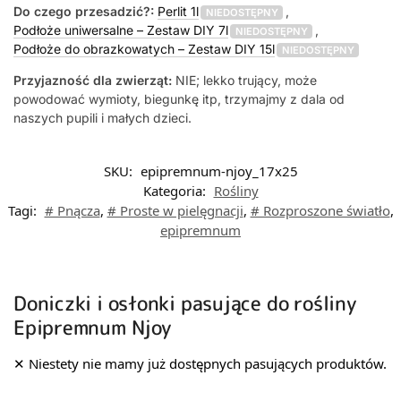
Do czego przesadzić?:
Perlit 1l
,
NIEDOSTĘPNY
Podłoże uniwersalne – Zestaw DIY 7l
,
NIEDOSTĘPNY
Podłoże do obrazkowatych – Zestaw DIY 15l
NIEDOSTĘPNY
Przyjazność dla zwierząt:
NIE; lekko trujący, może
powodować wymioty, biegunkę itp, trzymajmy z dala od
naszych pupili i małych dzieci.
SKU:
epipremnum-njoy_17x25
Kategoria:
Rośliny
Tagi:
# Pnącza
,
# Proste w pielęgnacji
,
# Rozproszone światło
,
epipremnum
Doniczki i osłonki pasujące do rośliny
Epipremnum Njoy