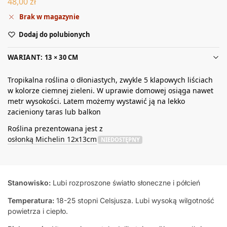
48,00
zł
Brak w magazynie
Dodaj do polubionych
WARIANT: 13 × 30 CM
Tropikalna roślina o dłoniastych, zwykle 5 klapowych liściach
w kolorze ciemnej zieleni. W uprawie domowej osiąga nawet
metr wysokości. Latem możemy wystawić ją na lekko
zacieniony taras lub balkon
Roślina prezentowana jest z
osłonką Michelin 12x13cm
NIEDOSTĘPNY
Stanowisko:
Lubi rozproszone światło słoneczne i półcień
Temperatura:
18-25 stopni Celsjusza. Lubi wysoką wilgotność
powietrza i ciepło.