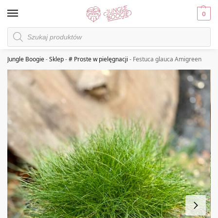
0
Jungle Boogie
-
Sklep
-
# Proste w pielęgnacji
-
Festuca glauca Amigreen