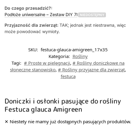
Do czego przesadzić?:
Podłoże uniwersalne – Zestaw DIY 7l
NIEDOSTĘPNY
Przyjazność dla zwierząt:
TAK; jednak jest niestrawna, więc
może powodować wymioty.
SKU:
festuca-glauca-amigreen_17x35
Kategoria:
Rośliny
Tagi:
# Proste w pielęgnacji
,
# Rośliny doniczkowe na
słoneczne stanowisko
,
# Rośliny przyjazne dla zwierząt
,
festuca
Doniczki i osłonki pasujące do rośliny
Festuca glauca Amigreen