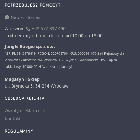
POTRZEBUJESZ POMOCY?
Napisz do nas
Zadzwoń:
+48 572 397 490
– odbieramy od pon. do sob. od 10.00 do 18.00
Jungle Boogie sp. z o.o.
NIP: PL 8943178419, REGON: 520769790, KRS: 0000941075 Sąd Rejonowy dla
Wrocławia-Fabrycznej we Wrocławiu, VI Wydział Gospodarczy KRS. Kapitał
zakładowy: 10 000,00 zł (w całości opłacony).
Magazyn i Sklep
ul. Brynicka 5, 54-214 Wrocław
OBSLUGA KLIENTA
Zwroty i reklamacje
Kontakt
REGULAMINY