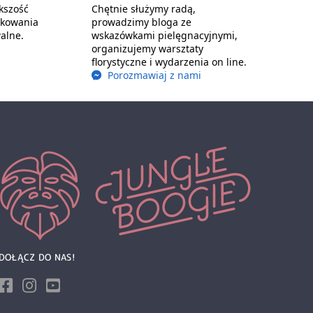
kszość
Chętnie służymy radą,
akowania
prowadzimy bloga ze
alne.
wskazówkami pielęgnacyjnymi,
organizujemy warsztaty
florystyczne i wydarzenia on line.
Porozmawiaj z nami
DOŁĄCZ DO NAS!