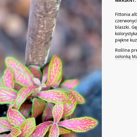
WARIANT: 
Fittonia al
czerwonych
blaszki. G
kolorystyk
piękne ku
Roślina pr
osłonką M