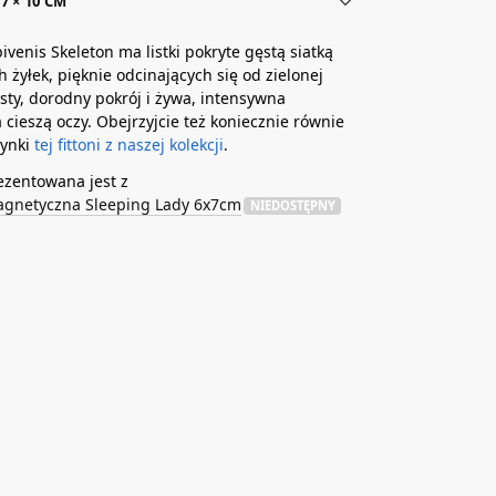
7 × 10 CM
bivenis Skeleton ma listki pokryte gęstą siatką
 żyłek, pięknie odcinających się od zielonej
ęsty, dorodny pokrój i żywa, intensywna
a cieszą oczy. Obejrzyjcie też koniecznie równie
zynki
tej fittoni z naszej kolekcji
.
ezentowana jest z
agnetyczna Sleeping Lady 6x7cm
NIEDOSTĘPNY