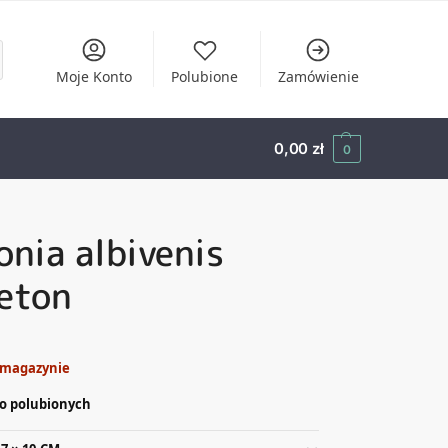
Moje Konto
Polubione
Zamówienie
0,00
zł
0
onia albivenis
eton
 magazynie
o polubionych