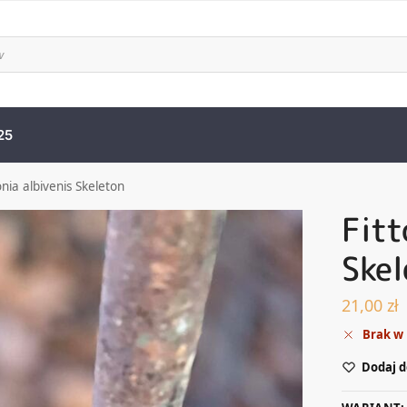
25
onia albivenis Skeleton
Fitt
Skel
21,00
zł
Brak w
Dodaj d