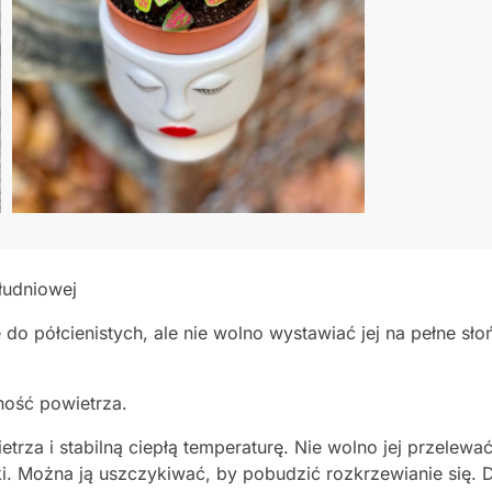
łudniowej
e do półcienistych, ale nie wolno wystawiać jej na pełne słoń
ność powietrza.
trza i stabilną ciepłą temperaturę. Nie wolno jej przelew
ki. Można ją uszczykiwać, by pobudzić rozkrzewianie się. D