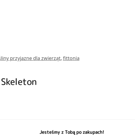
liny przyjazne dla zwierząt
,
fittonia
s Skeleton
Jesteśmy z Tobą po zakupach!