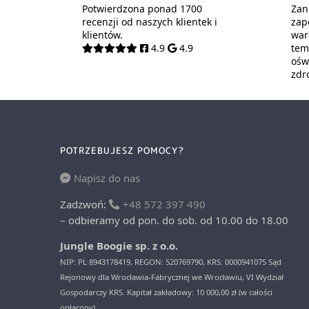
Potwierdzona ponad 1700
Zani
recenzji od naszych klientek i
zap
klientów.
war
4.9
4.9
tem
oświ
zdr
POTRZEBUJESZ POMOCY?
Napisz do nas
Zadzwoń:
+48 572 397 490
– odbieramy od pon. do sob. od 10.00 do 18.00
Jungle Boogie sp. z o.o.
NIP: PL 8943178419, REGON: 520769790, KRS: 0000941075 Sąd
Rejonowy dla Wrocławia-Fabrycznej we Wrocławiu, VI Wydział
Gospodarczy KRS. Kapitał zakładowy: 10 000,00 zł (w całości
opłacony).