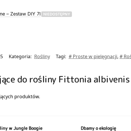
ne – Zestaw DIY 7l
NIEDOSTĘPNY
x5
Kategoria:
Rośliny
Tagi:
# Proste w pielęgnacji
,
# Roś
jące do rośliny Fittonia albiveni
liny w Jungle Boogie
Dbamy o ekologię