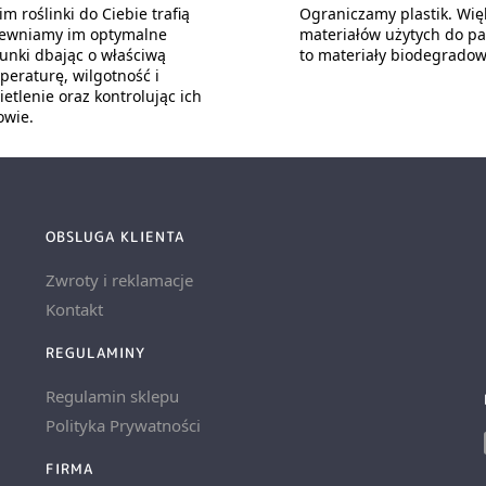
m roślinki do Ciebie trafią
Ograniczamy plastik. Wię
ewniamy im optymalne
materiałów użytych do p
unki dbając o właściwą
to materiały biodegradow
peraturę, wilgotność i
etlenie oraz kontrolując ich
owie.
OBSLUGA KLIENTA
Zwroty i reklamacje
Kontakt
REGULAMINY
Regulamin sklepu
Polityka Prywatności
FIRMA