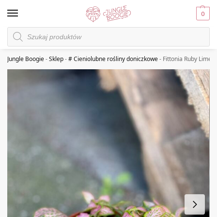
0
Jungle Boogie
-
Sklep
-
# Cieniolubne rośliny doniczkowe
-
Fittonia Ruby Lime