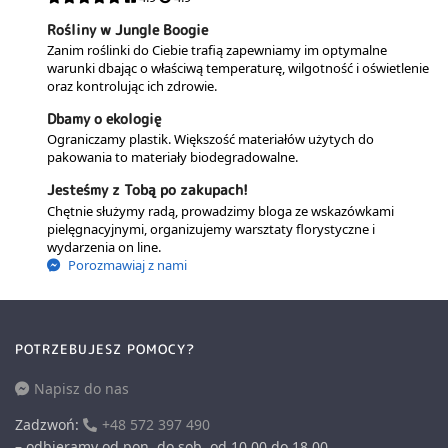
Rośliny w Jungle Boogie
Zanim roślinki do Ciebie trafią zapewniamy im optymalne
warunki dbając o właściwą temperaturę, wilgotność i oświetlenie
oraz kontrolując ich zdrowie.
Dbamy o ekologię
Ograniczamy plastik. Większość materiałów użytych do
pakowania to materiały biodegradowalne.
Jesteśmy z Tobą po zakupach!
Chętnie służymy radą, prowadzimy bloga ze wskazówkami
pielęgnacyjnymi, organizujemy warsztaty florystyczne i
wydarzenia on line.
Porozmawiaj z nami
POTRZEBUJESZ POMOCY?
Napisz do nas
Zadzwoń:
+48 572 397 490
– odbieramy od pon. do sob. od 10.00 do 18.00