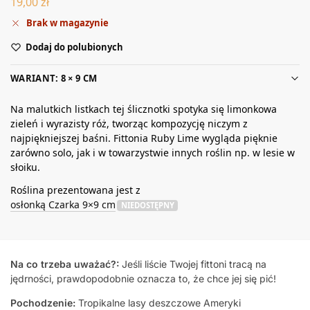
19,00
zł
Brak w magazynie
Dodaj do polubionych
WARIANT: 8 × 9 CM
Na malutkich listkach tej ślicznotki spotyka się limonkowa
zieleń i wyrazisty róż, tworząc kompozycję niczym z
najpiękniejszej baśni. Fittonia Ruby Lime wygląda pięknie
zarówno solo, jak i w towarzystwie innych roślin np. w lesie w
słoiku.
Roślina prezentowana jest z
osłonką Czarka 9×9 cm
NIEDOSTĘPNY
Na co trzeba uważać?:
Jeśli liście Twojej fittoni tracą na
jędrności, prawdopodobnie oznacza to, że chce jej się pić!
Pochodzenie:
Tropikalne lasy deszczowe Ameryki