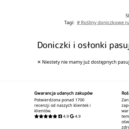
S
Tagi:
# Rośliny doniczkowe n
Doniczki i osłonki pasu
Gwarancja udanych zakupów
Roś
Potwierdzona ponad 1700
Zani
recenzji od naszych klientek i
zap
klientów.
war
4.9
4.9
tem
oświ
zdr