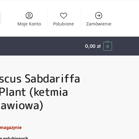
Moje Konto
Polubione
Zamówienie
0,00
zł
0
scus Sabdariffa
Plant (ketmia
zawiowa)
 magazynie
o polubionych