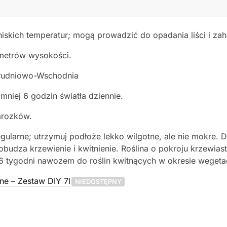
i niskich temperatur; mogą prowadzić do opadania liści i z
 metrów wysokości.
ołudniowo-Wschodnia
mniej 6 godzin światła dziennie.
mrozków.
ularne; utrzymuj podłoże lekko wilgotne, ale nie mokre. 
obudza krzewienie i kwitnienie. Roślina o pokroju krzew
 tygodni nawozem do roślin kwitnących w okresie wegetac
ne – Zestaw DIY 7l
NIEDOSTĘPNY