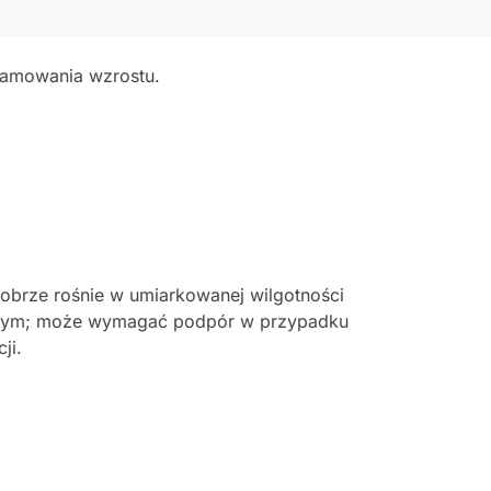
ahamowania wzrostu.
Dobrze rośnie w umiarkowanej wilgotności
iastym; może wymagać podpór w przypadku
ji.