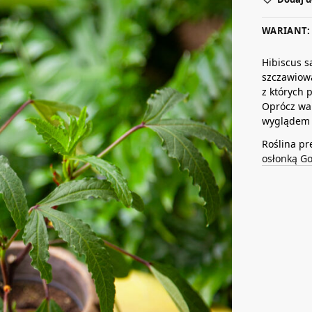
WARIANT: 
Hibiscus s
szczawiowa
z których 
Oprócz wa
wyglądem 
Roślina pr
osłonką G