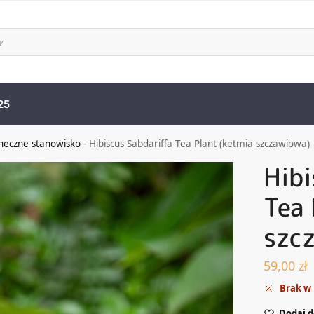
25
oneczne stanowisko
-
Hibiscus Sabdariffa Tea Plant (ketmia szczawiowa)
Hibi
Tea 
szc
59,00
zł
Brak w
Dodaj d