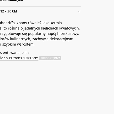
12 × 30 CM
abdariffa, znany również jako ketmia
, to roślina o jadalnych kielichach kwiatowych,
przygotowuje się popularny napój hibiskusowy.
lorów kulinarnych, zachwyca dekoracyjnym
i szybkim wzrostem.
ezentowana jest z
olden Buttons 12×13cm
NIEDOSTĘPNY