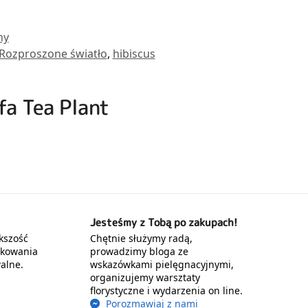
ny
Rozproszone światło
,
hibiscus
fa Tea Plant
Jesteśmy z Tobą po zakupach!
kszość
Chętnie służymy radą,
akowania
prowadzimy bloga ze
alne.
wskazówkami pielęgnacyjnymi,
organizujemy warsztaty
florystyczne i wydarzenia on line.
Porozmawiaj z nami