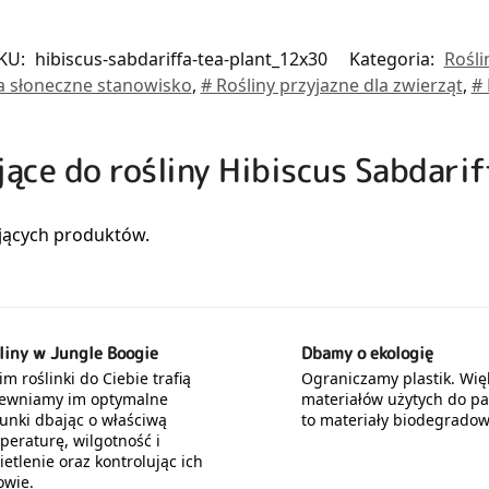
KU:
hibiscus-sabdariffa-tea-plant_12x30
Kategoria:
Rośli
a słoneczne stanowisko
,
# Rośliny przyjazne dla zwierząt
,
# 
jące do rośliny Hibiscus Sabdarif
liny w Jungle Boogie
Dbamy o ekologię
m roślinki do Ciebie trafią
Ograniczamy plastik. Wię
ewniamy im optymalne
materiałów użytych do p
unki dbając o właściwą
to materiały biodegradow
peraturę, wilgotność i
etlenie oraz kontrolując ich
owie.