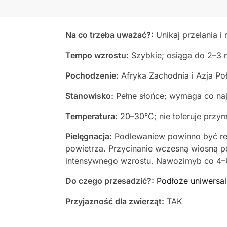
Na co trzeba uważać?:
Unikaj przelania 
Tempo wzrostu:
Szybkie; osiąga do 2–3
Pochodzenie:
Afryka Zachodnia i Azja P
Stanowisko:
Pełne słońce; wymaga co naj
Temperatura:
20–30°C; nie toleruje przy
Pielęgnacja:
Podlewaniew powinno być reg
powietrza. Przycinanie wczesną wiosną p
intensywnego wzrostu. Nawozimyb co 4–6
Do czego przesadzić?:
Podłoże uniwersal
Przyjazność dla zwierząt:
TAK