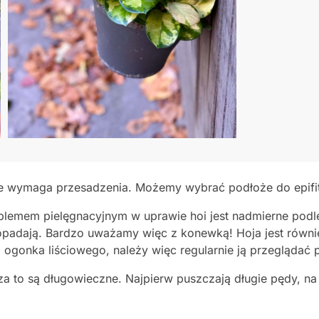
ie wymaga przesadzenia. Możemy wybrać podłoże do epifit
lemem pielęgnacyjnym w uprawie hoi jest nadmierne podlew
e i opadają. Bardzo uważamy więc z konewką! Hoja jest rów
 i ogonka liściowego, należy więc regularnie ją przegląda
za to są długowieczne. Najpierw puszczają długie pędy, na