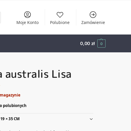
Moje Konto
Polubione
Zamówienie
0,00
zł
0
 australis Lisa
ł
 magazynie
o polubionych
19 × 35 CM