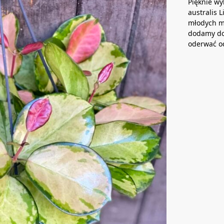
Pięknie wy
australis 
młodych mo
dodamy do 
oderwać od