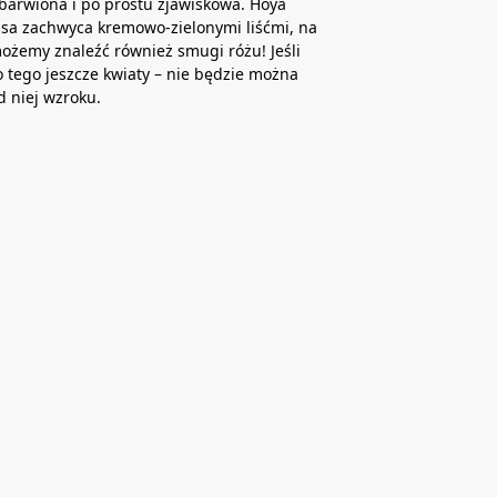
barwiona i po prostu zjawiskowa. Hoya
Lisa zachwyca kremowo-zielonymi liśćmi, na
żemy znaleźć również smugi różu! Jeśli
tego jeszcze kwiaty – nie będzie można
 niej wzroku.