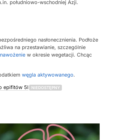
.in. południowo-wschodniej Azji.
 bezpośredniego nasłonecznienia. Podłoże
liwa na przestawianie, szczególnie
nawożenie
w okresie wegetacji. Chcąc
dodatkiem
węgla aktywowanego
.
 epifitów 5l
NIEDOSTĘPNY