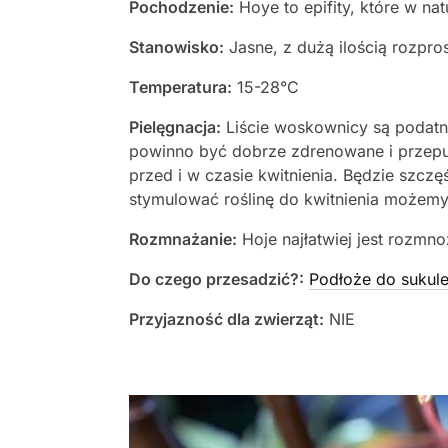
Pochodzenie:
Hoye to epifity, które w n
Stanowisko:
Jasne, z dużą ilością rozpro
Temperatura:
15-28°C
Pielęgnacja:
Liście woskownicy są podatn
powinno być dobrze zdrenowane i przepus
przed i w czasie kwitnienia. Będzie szczę
stymulować roślinę do kwitnienia możemy
Rozmnażanie:
Hoje najłatwiej jest rozm
Do czego przesadzić?:
Podłoże do sukule
Przyjazność dla zwierząt:
NIE