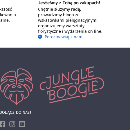
Jesteśmy z Tobą po zakupach!
kszość
Chętnie służymy radą,
akowania
prowadzimy bloga ze
alne.
wskazówkami pielęgnacyjnymi,
organizujemy warsztaty
florystyczne i wydarzenia on line.
Porozmawiaj z nami
DOŁĄCZ DO NAS!