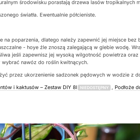
aturalnym środowisku porastają drzewa lasów tropikalnych m
szonego światła. Ewentualnie półcieniste.
e na poparzenia, dlatego należy zapewnić jej miejsce bez
zczalne - hoye źle znoszą zalegającą w glebie wodę. Wraż
śliwa jeśli zapewnisz jej wysoką wilgotność powietrza oraz
 wybrać nawóz do roślin kwitnących.
nożyć przez ukorzenienie sadzonek pędowych w wodzie z 
ntów i kaktusów – Zestaw DIY 8l
,
Podłoże do
NIEDOSTĘPNY