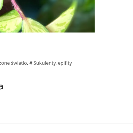
zone światło
,
# Sukulenty
,
epifity
a