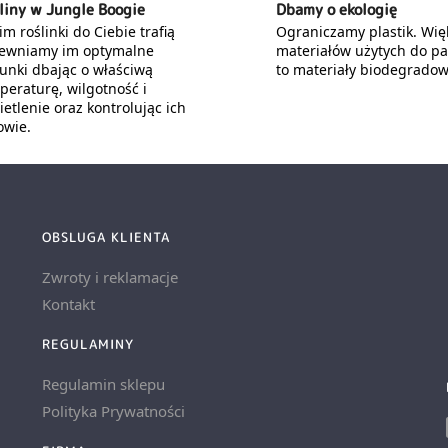
liny w Jungle Boogie
Dbamy o ekologię
m roślinki do Ciebie trafią
Ograniczamy plastik. Wię
ewniamy im optymalne
materiałów użytych do p
unki dbając o właściwą
to materiały biodegradow
peraturę, wilgotność i
etlenie oraz kontrolując ich
owie.
OBSLUGA KLIENTA
Zwroty i reklamacje
Kontakt
REGULAMINY
Regulamin sklepu
Polityka Prywatności