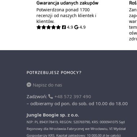
Gwarancja udanych zakupów
Roś
Potwierdzona ponad 1700
Zani
recenzji od naszych klientek i
zap
klientów.
war
4.9
4.9
tem
oświ
zdr
POTRZEBUJESZ POMOCY?
Napisz do nas
Zadzwoń:
+48 572 397 490
– odbieramy od pon. do sob. od 10.00 do 18.00
Jungle Boogie sp. z o.o.
NIP: PL 8943178419, REGON: 520769790, KRS: 0000941075 Sąd
Rejonowy dla Wrocławia-Fabrycznej we Wrocławiu, VI Wydział
Gospodarczy KRS. Kapitał zakładowy: 10 000,00 zł (w całości