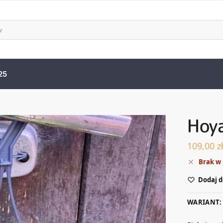
25
Hoya
109,00
z
Brak w
Dodaj d
WARIANT: 