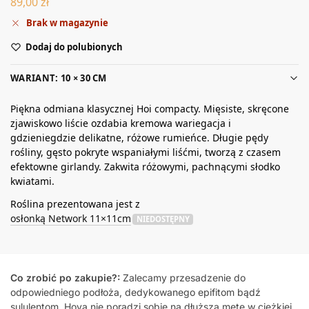
89,00
zł
Brak w magazynie
Dodaj do polubionych
WARIANT: 10 × 30 CM
Piękna odmiana klasycznej Hoi compacty. Mięsiste, skręcone
zjawiskowo liście ozdabia kremowa wariegacja i
gdzieniegdzie delikatne, różowe rumieńce. Długie pędy
rośliny, gęsto pokryte wspaniałymi liśćmi, tworzą z czasem
efektowne girlandy. Zakwita różowymi, pachnącymi słodko
kwiatami.
Roślina prezentowana jest z
osłonką Network 11×11cm
NIEDOSTĘPNY
Co zrobić po zakupie?:
Zalecamy przesadzenie do
odpowiedniego podłoża, dedykowanego epifitom bądź
sululentom. Hoya nie poradzi sobie na dłuższą metę w ciężkiej,