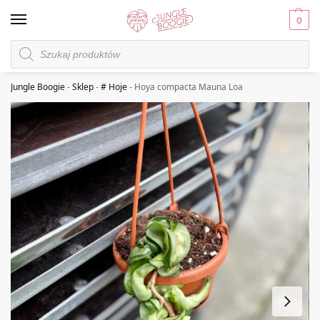
0
Jungle Boogie
-
Sklep
-
# Hoje
-
Hoya compacta Mauna Loa