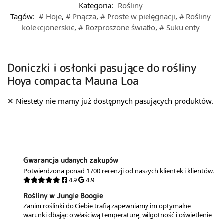
Kategoria:
Rośliny
Tagów:
# Hoje
,
# Pnącza
,
# Proste w pielęgnacji
,
# Rośliny
kolekcjonerskie
,
# Rozproszone światło
,
# Sukulenty
Doniczki i osłonki pasujące do rośliny
Hoya compacta Mauna Loa
Gwarancja udanych zakupów
Potwierdzona ponad 1700 recenzji od naszych klientek i klientów.
4.9
4.9
Rośliny w Jungle Boogie
Zanim roślinki do Ciebie trafią zapewniamy im optymalne
warunki dbając o właściwą temperaturę, wilgotność i oświetlenie