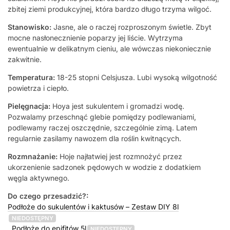
zbitej ziemi produkcyjnej, która bardzo długo trzyma wilgoć.
Stanowisko:
Jasne, ale o raczej rozproszonym świetle. Zbyt
mocne nasłonecznienie poparzy jej liście. Wytrzyma
ewentualnie w delikatnym cieniu, ale wówczas niekoniecznie
zakwitnie.
Temperatura:
18-25 stopni Celsjusza. Lubi wysoką wilgotność
powietrza i ciepło.
Pielęgnacja:
Hoya jest sukulentem i gromadzi wodę.
Pozwalamy przeschnąć glebie pomiędzy podlewaniami,
podlewamy raczej oszczędnie, szczególnie zimą. Latem
regularnie zasilamy nawozem dla roślin kwitnących.
Rozmnażanie:
Hoje najłatwiej jest rozmnożyć przez
ukorzenienie sadzonek pędowych w wodzie z dodatkiem
węgla aktywnego.
Do czego przesadzić?:
Podłoże do sukulentów i kaktusów – Zestaw DIY 8l
NIEDOSTĘPNY
,
Podłoże do epifitów 5l
NIEDOSTĘPNY