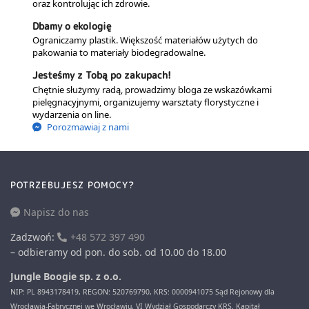
oraz kontrolując ich zdrowie.
Dbamy o ekologię
Ograniczamy plastik. Większość materiałów użytych do
pakowania to materiały biodegradowalne.
Jesteśmy z Tobą po zakupach!
Chętnie służymy radą, prowadzimy bloga ze wskazówkami
pielęgnacyjnymi, organizujemy warsztaty florystyczne i
wydarzenia on line.
Porozmawiaj z nami
POTRZEBUJESZ POMOCY?
Napisz do nas
Zadzwoń:
+48 572 397 490
– odbieramy od pon. do sob. od 10.00 do 18.00
Jungle Boogie sp. z o.o.
NIP: PL 8943178419, REGON: 520769790, KRS: 0000941075 Sąd Rejonowy dla
Wrocławia-Fabrycznej we Wrocławiu, VI Wydział Gospodarczy KRS. Kapitał