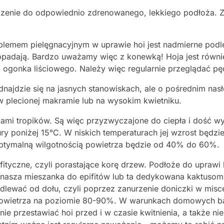
enie do odpowiednio zdrenowanego, lekkiego podłoża. Zie
lemem pielęgnacyjnym w uprawie hoi jest nadmierne podlew
e i opadają. Bardzo uważamy więc z konewką! Hoja jest rów
 i ogonka liściowego. Należy więc regularnie przeglądać 
dnajdzie się na jasnych stanowiskach, ale o pośrednim nas
 plecionej makramie lub na wysokim kwietniku.
ami tropików. Są więc przyzwyczajone do ciepła i dość wys
y poniżej 15°C. W niskich temperaturach jej wzrost będ
ymalną wilgotnością powietrza będzie od 40% do 60%.
ifityczne, czyli porastające korę drzew. Podłoże do uprawi
ę nasza mieszanka do epifitów lub ta dedykowana kaktuso
dlewać od dołu, czyli poprzez zanurzenie doniczki w misc
 powietrza na poziomie 80-90%. W warunkach domowych ba
ie przestawiać hoi przed i w czasie kwitnienia, a także nie