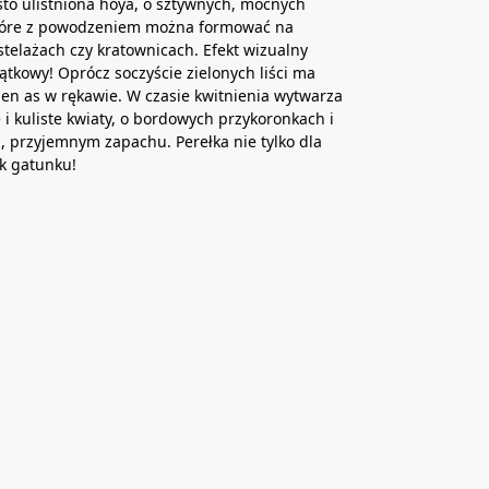
to ulistniona hoya, o sztywnych, mocnych
tóre z powodzeniem można formować na
stelażach czy kratownicach. Efekt wizualny
ątkowy! Oprócz soczyście zielonych liści ma
den as w rękawie. W czasie kwitnienia wytwarza
e i kuliste kwiaty, o bordowych przykoronkach i
 przyjemnym zapachu. Perełka nie tylko dla
k gatunku!