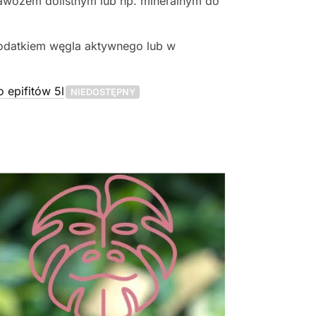
nawozem dolistnym lub np. mineralnym do
dodatkiem węgla aktywnego lub w
 epifitów 5l
NIEDOSTĘPNY