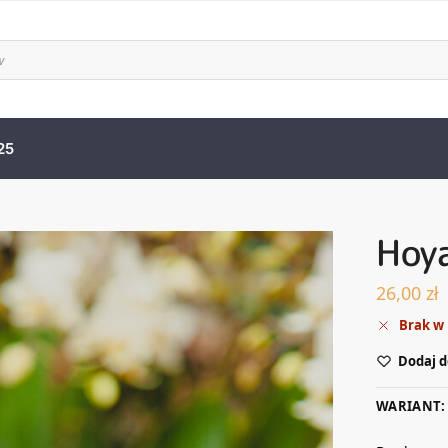
25
Hoy
26,00
zł
Brak w
Dodaj d
WARIANT: 