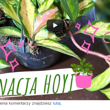
ienia komentarzy znajdziesz
tutaj
.