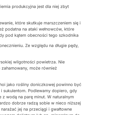
mia produkcyjna jest dla niej zbyt
anie, które skutkuje marszczeniem się i
nież podatna na ataki wełnowców, które
pędy pod kątem obecności tego szkodnika
łonecznieniu. Ze względu na długie pędy,
okiej wilgotności powietrza. Nie
zie zahamowany, może również
 hoi jako rośliny doniczkowej powinno być
m i sukulentom. Podlewamy dopiero, gdy
e z wodą na parę minut. W naturalnym
rdzo dobrze radzą sobie w nieco niższej
 narażać jej na przeciągi i gwałtowne