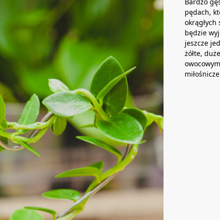
Bardzo gęs
pędach, k
okrągłych 
będzie wyj
jeszcze je
żółte, duż
owocowym,
miłośnicze