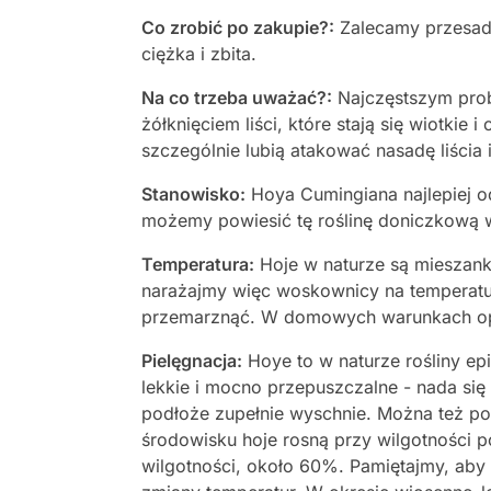
Co zrobić po zakupie?:
Zalecamy przesadz
ciężka i zbita.
Na co trzeba uważać?:
Najczęstszym prob
żółknięciem liści, które stają się wiotki
szczególnie lubią atakować nasadę liścia
Stanowisko:
Hoya Cumingiana najlepiej o
możemy powiesić tę roślinę doniczkową w
Temperatura:
Hoje w naturze są mieszank
narażajmy więc woskownicy na temperatur
przemarznąć. W domowych warunkach opt
Pielęgnacja:
Hoye to w naturze rośliny ep
lekkie i mocno przepuszczalne - nada si
podłoże zupełnie wyschnie. Można też po
środowisku hoje rosną przy wilgotności
wilgotności, około 60%. Pamiętajmy, aby n