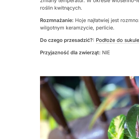
zmiany temperatur. W okresie wiosenno-l
roślin kwitnących.
Rozmnażanie:
Hoje najłatwiej jest rozm
wilgotnym keramzycie, perlicie.
Do czego przesadzić?:
Podłoże do sukule
Przyjazność dla zwierząt:
NIE