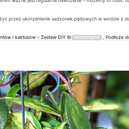
etnim ważne jest regularne nawożenie - możemy to robić 
nożyć przez ukorzenienie sadzonek pędowych w wodzie z 
ntów i kaktusów – Zestaw DIY 8l
,
Podłoże do
NIEDOSTĘPNY