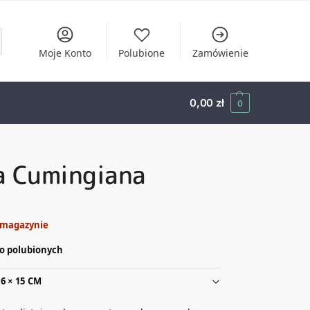
Moje Konto
Polubione
Zamówienie
0,00
zł
0
a Cumingiana
 magazynie
o polubionych
6 × 15 CM