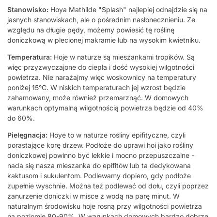
Stanowisko:
Hoya Mathilde "Splash" najlepiej odnajdzie się na
jasnych stanowiskach, ale o pośrednim nasłonecznieniu. Ze
względu na długie pędy, możemy powiesić tę roślinę
doniczkową w plecionej makramie lub na wysokim kwietniku.
Temperatura:
Hoje w naturze są mieszankami tropików. Są
więc przyzwyczajone do ciepła i dość wysokiej wilgotności
powietrza. Nie narażajmy więc woskownicy na temperatury
poniżej 15°C. W niskich temperaturach jej wzrost będzie
zahamowany, może również przemarznąć. W domowych
warunkach optymalną wilgotnością powietrza będzie od 40%
do 60%.
Pielęgnacja:
Hoye to w naturze rośliny epifityczne, czyli
porastające korę drzew. Podłoże do uprawi hoi jako rośliny
doniczkowej powinno być lekkie i mocno przepuszczalne -
nada się nasza mieszanka do epifitów lub ta dedykowana
kaktusom i sukulentom. Podlewamy dopiero, gdy podłoże
zupełnie wyschnie. Można też podlewać od dołu, czyli poprzez
zanurzenie doniczki w misce z wodą na parę minut. W
naturalnym środowisku hoje rosną przy wilgotności powietrza
na poziomie 80-90%. W warunkach domowych bardzo dobrze