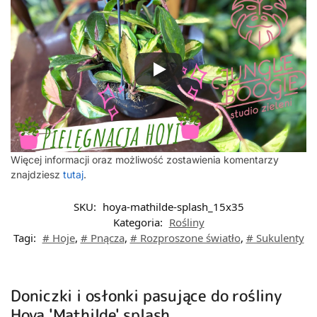
Więcej informacji oraz możliwość zostawienia komentarzy
znajdziesz
tutaj
.
SKU:
hoya-mathilde-splash_15x35
Kategoria:
Rośliny
Tagi:
# Hoje
,
# Pnącza
,
# Rozproszone światło
,
# Sukulenty
Doniczki i osłonki pasujące do rośliny
Hoya 'Mathilde' splash