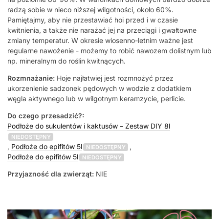
radzą sobie w nieco niższej wilgotności, około 60%.
Pamiętajmy, aby nie przestawiać hoi przed i w czasie
kwitnienia, a także nie narażać jej na przeciągi i gwałtowne
zmiany temperatur. W okresie wiosenno-letnim ważne jest
regularne nawożenie - możemy to robić nawozem dolistnym lub
np. mineralnym do roślin kwitnących.
Rozmnażanie:
Hoje najłatwiej jest rozmnożyć przez
ukorzenienie sadzonek pędowych w wodzie z dodatkiem
węgla aktywnego lub w wilgotnym keramzycie, perlicie.
Do czego przesadzić?:
Podłoże do sukulentów i kaktusów – Zestaw DIY 8l
NIEDOSTĘPNY
,
Podłoże do epifitów 5l
,
NIEDOSTĘPNY
Podłoże do epifitów 5l
NIEDOSTĘPNY
Przyjazność dla zwierząt:
NIE