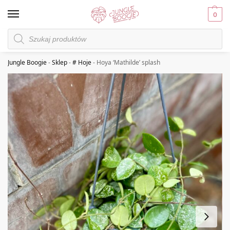
0
Jungle Boogie
-
Sklep
-
# Hoje
-
Hoya ‘Mathilde’ splash