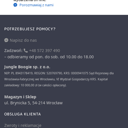
Porozmawiaj z nami
POTRZEBUJESZ POMOCY?
Napisz do nas
Zadzwoń:
+48 572 397 490
– odbieramy od pon. do sob. od 10.00 do 18.00
Jungle Boogie sp. z o.o.
NIP: PL 8943178419, REGON: 520769790, KRS: 0000941075 Sąd Rejonowy dla
Wrocławia-Fabrycznej we Wrocławiu, VI Wydział Gospodarczy KRS. Kapitał
zakładowy: 10 000,00 zł (w całości opłacony).
Magazyn i Sklep
ul. Brynicka 5, 54-214 Wrocław
OBSLUGA KLIENTA
Zwroty i reklamacje