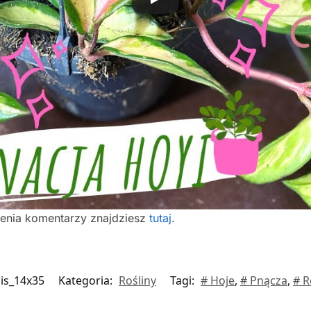
ienia komentarzy znajdziesz
tutaj
.
is_14x35
Kategoria:
Rośliny
Tagi:
# Hoje
,
# Pnącza
,
# R