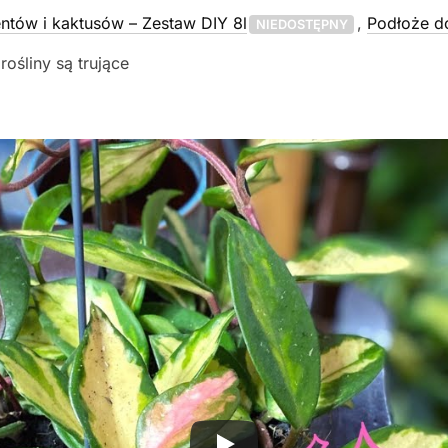
ntów i kaktusów – Zestaw DIY 8l
,
Podłoże do
NIEDOSTĘPNY
 rośliny są trujące