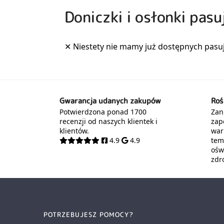
Doniczki i osłonki pasu
Gwarancja udanych zakupów
Roś
Potwierdzona ponad 1700
Zani
recenzji od naszych klientek i
zap
klientów.
war
4.9
4.9
tem
oświ
zdr
POTRZEBUJESZ POMOCY?