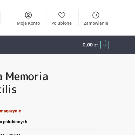
Moje Konto
Polubione
Zamówienie
0,00
zł
0
a Memoria
ilis
 magazynie
o polubionych