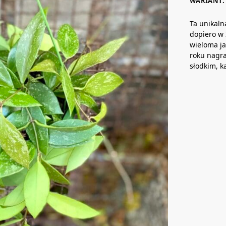
WARIANT: 
Ta unikaln
dopiero w 
wieloma ja
roku nagr
słodkim, 