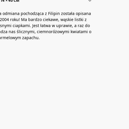
14 × 40 CM
a odmiana pochodząca z Filipin została opisana
2004 roku! Ma bardzo ciekawe, wąskie listki z
snymi ciapkami. Jest łatwa w uprawie, a raz do
adza nas ślicznymi, ciemnoróżowymi kwiatami o
karmelowym zapachu.