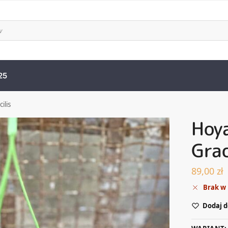
25
ilis
Hoy
Grac
89,00
zł
Brak w
Dodaj d