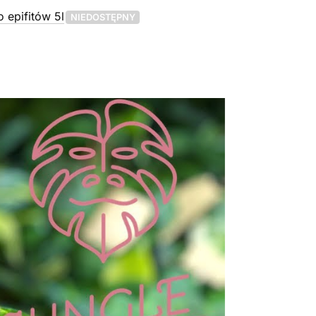
 epifitów 5l
NIEDOSTĘPNY