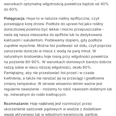
warunkach optymalną wilgotnością powietrza będzie od 40%
do 60%.
Pielęgnacja:
Hoye to w naturze rośliny epifityczne, czyli
porastające korę drzew. Podłoże do uprawi hoi jako rośliny
doniczkowej powinno być lekkie i mocno przepuszczalne -
nada się nasza mieszanka do epifitów lub ta dedykowana
kaktusom i sukulentom. Podlewamy dopiero, gdy podłoże
zupełnie wyschnie. Można też podlewać od dołu, czyli poprzez
zanurzenie doniczki w misce z wodą na parę minut. W
naturalnym środowisku hoje rosną przy wilgotności powietrza
na poziomie 80-90%. W warunkach domowych bardzo dobrze
radzą sobie w nieco niższej wilgotności, około 60%.
Pamiętajmy, aby nie przestawiać hoi przed i w czasie
kwitnienia, a także nie narażać jej na przeciągi i gwałtowne
zmiany temperatur. W okresie wiosenno-letnim ważne jest
regularne nawożenie - możemy to robić nawozem dolistnym lub
np. mineralnym do roślin kwitnących.
Rozmnażanie:
Hoje najłatwiej jest rozmnożyć przez
ukorzenienie sadzonek pędowych w wodzie z dodatkiem
węgla aktywnego lub w wilgotnym keramzycie, perlicie.