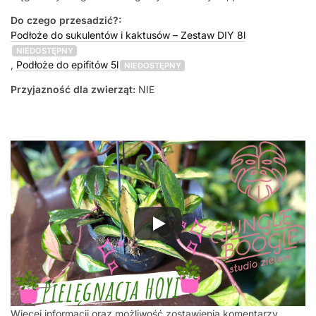
Do czego przesadzić?:
Podłoże do sukulentów i kaktusów – Zestaw DIY 8l
NIEDOSTĘPNY
,
Podłoże do epifitów 5l
NIEDOSTĘPNY
Przyjazność dla zwierząt:
NIE
Więcej informacji oraz możliwość zostawienia komentarzy