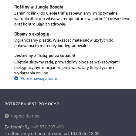
Rośliny w Jungle Boogie
Zanim roślinki do Ciebie trafią zapewniamy im optymalne
warunki dbając o właściwą temperaturę, wilgotność i oświetlenie
oraz kontrolując ich zdrowie.
Dbamy o ekologię
Ograniczamy plastik. Większość materiałów użytych do
pakowania to materiały biodegradowalne.
Jesteśmy z Tobą po zakupach!
Chętnie służymy radą, prowadzimy bloga ze wskazówkami
pielęgnacyjnymi, organizujemy warsztaty florystyczne i
wydarzenia on line.
Porozmawiaj z nami
POTRZEBUJESZ POMOCY?
Napisz do nas
Zadzwoń:
+48 572 397 490
– odbieramy od pon. do sob. od 10.00 do 18.00