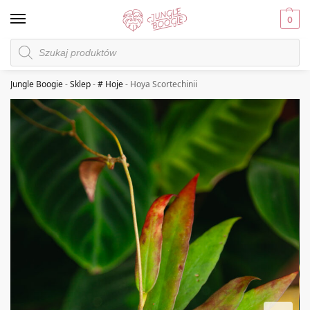
0
Jungle Boogie
-
Sklep
-
# Hoje
-
Hoya Scortechinii