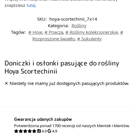
znajdziesz
tutaj
.
SKU:
hoya-scortechinii_7x14
Kategoria:
Rośliny
Tagów:
# Hoje
,
# Pnącza
,
# Rośliny kolekcjonerskie
,
#
Rozproszone światło
,
# Sukulenty
Doniczki i osłonki pasujące do rośliny
Hoya Scortechinii
Gwarancja udanych zakupów
Potwierdzona ponad 1700 recenzji od naszych klientek i klientów.
4.9
4.9