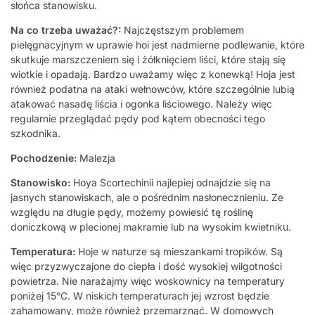
słońca stanowisku.
Na co trzeba uważać?:
Najczęstszym problemem
pielęgnacyjnym w uprawie hoi jest nadmierne podlewanie, które
skutkuje marszczeniem się i żółknięciem liści, które stają się
wiotkie i opadają. Bardzo uważamy więc z konewką! Hoja jest
również podatna na ataki wełnowców, które szczególnie lubią
atakować nasadę liścia i ogonka liściowego. Należy więc
regularnie przeglądać pędy pod kątem obecności tego
szkodnika.
Pochodzenie:
Malezja
Stanowisko:
Hoya Scortechinii najlepiej odnajdzie się na
jasnych stanowiskach, ale o pośrednim nasłonecznieniu. Ze
względu na długie pędy, możemy powiesić tę roślinę
doniczkową w plecionej makramie lub na wysokim kwietniku.
Temperatura:
Hoje w naturze są mieszankami tropików. Są
więc przyzwyczajone do ciepła i dość wysokiej wilgotności
powietrza. Nie narażajmy więc woskownicy na temperatury
poniżej 15°C. W niskich temperaturach jej wzrost będzie
zahamowany, może również przemarznąć. W domowych