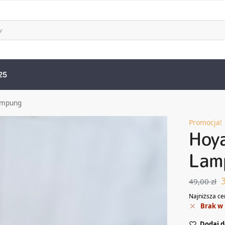
25
Lampung
Promocja!
Hoya
Lam
49,00
zł
Najniższa ce
Brak w
Dodaj d