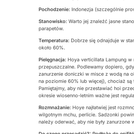
Pochodzenie:
Indonezja (szczególnie pr
Stanowisko:
Warto jej znaleźć jasne sta
parapetów.
Temperatura:
Dobrze się odnajduje w sta
około 60%.
Pielęgnacja:
Hoya verticillata Lampung w
przepuszczalne. Podlewamy dopiero, gdy 
zanurzenie doniczki w misce z wodą na ok
na poziomie 60% lub więcej), chociaż są 
Pamiętajmy, aby nie przestawiać hoi przed
okresie wiosenno-letnim ważne jest regu
Rozmnażanie:
Hoye najłatwiej jest roz
wilgotnym mchu, perlicie. Sadzonki powinn
należy oderwać, aby nie były zanurzone w 
Do czego przesadzić?:
Podłoże do epifit