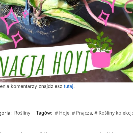
ienia komentarzy znajdziesz
tutaj
.
goria:
Rośliny
Tagów:
# Hoje
,
# Pnącza
,
# Rośliny kolekcj