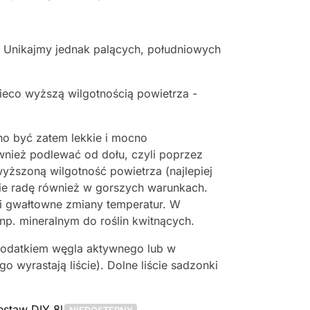
h. Unikajmy jednak palących, południowych
ieco wyższą wilgotnością powietrza -
no być zatem lekkie i mocno
nież podlewać od dołu, czyli poprzez
yższoną wilgotność powietrza (najlepiej
bie radę również w gorszych warunkach.
gi i gwałtowne zmiany temperatur. W
np. mineralnym do roślin kwitnących.
dodatkiem węgla aktywnego lub w
 wyrastają liście). Dolne liście sadzonki
estaw DIY 8l