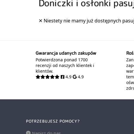
Doniczki i osłonki pasu
Gwarancja udanych zakupów
Roś
Potwierdzona ponad 1700
Zani
recenzji od naszych klientek i
zap
klientów.
war
4.9
4.9
tem
oświ
zdr
POTRZEBUJESZ POMOCY?
Napisz do nas