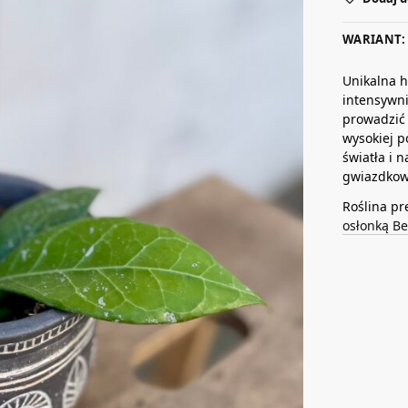
WARIANT: 
Unikalna 
intensywni
prowadzić 
wysokiej p
światła i 
gwiazdkowa
Roślina pr
osłonką B