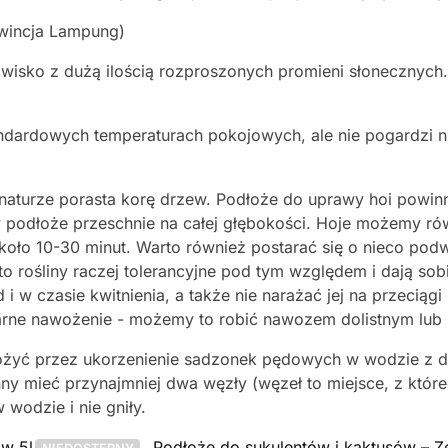
owincja Lampung)
nowisko z dużą ilością rozproszonych promieni słonecznyc
ndardowych temperaturach pokojowych, ale nie pogardzi n
 naturze porasta korę drzew. Podłoże do uprawy hoi powin
podłoże przeschnie na całej głębokości. Hoje możemy rów
oło 10-30 minut. Warto również postarać się o nieco podw
to rośliny raczej tolerancyjne pod tym względem i dają so
 i w czasie kwitnienia, a także nie narażać jej na przecią
larne nawożenie - możemy to robić nawozem dolistnym lub 
mnożyć przez ukorzenienie sadzonek pędowych w wodzie z 
y mieć przynajmniej dwa węzły (węzeł to miejsce, z którego
wodzie i nie gniły.
ów 5l
,
Podłoże do sukulentów i kaktusów – Z