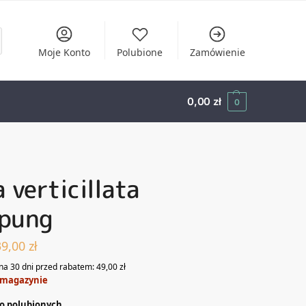
Moje Konto
Polubione
Zamówienie
0,00
zł
0
 verticillata
pung
39,00
zł
na 30 dni przed rabatem:
49,00
zł
 magazynie
o polubionych