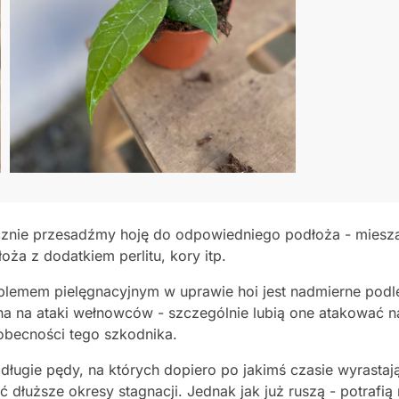
cznie przesadźmy hoję do odpowiedniego podłoża - miesza
oża z dodatkiem perlitu, kory itp.
lemem pielęgnacyjnym w uprawie hoi jest nadmierne podlew
tna na ataki wełnowców - szczególnie lubią one atakować na
obecności tego szkodnika.
długie pędy, na których dopiero po jakimś czasie wyrastaj
ć dłuższe okresy stagnacji. Jednak jak już ruszą - potraf