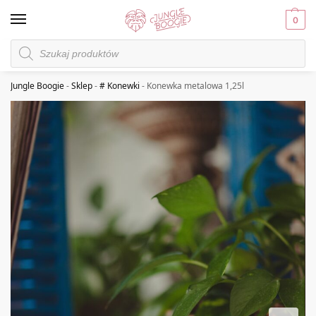
0
Jungle Boogie
-
Sklep
-
# Konewki
-
Konewka metalowa 1,25l