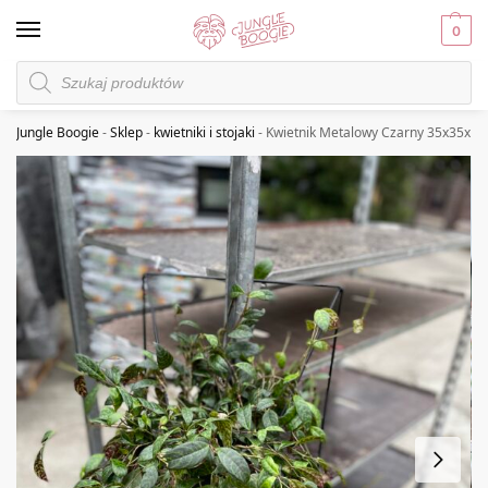
0
Jungle Boogie
-
Sklep
-
kwietniki i stojaki
-
Kwietnik Metalowy Czarny 35x35x15