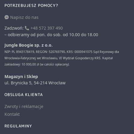
POTRZEBUJESZ POMOCY?
Napisz do nas
Zadzwoń:
+48 572 397 490
– odbieramy od pon. do sob. od 10.00 do 18.00
Jungle Boogie sp. z o.o.
NIP: PL 8943178419, REGON: 520769790, KRS: 0000941075 Sąd Rejonowy dla
Wrocławia-Fabrycznej we Wrocławiu, VI Wydział Gospodarczy KRS. Kapitał
zakładowy: 10 000,00 zł (w całości opłacony).
Magazyn i Sklep
ul. Brynicka 5, 54-214 Wrocław
OBSLUGA KLIENTA
Zwroty i reklamacje
Kontakt
REGULAMINY