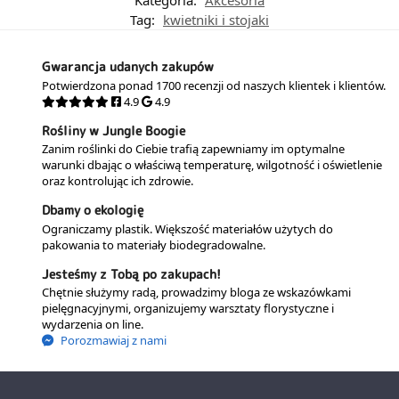
Kategoria:
Akcesoria
Tag:
kwietniki i stojaki
Gwarancja udanych zakupów
Potwierdzona ponad 1700 recenzji od naszych klientek i klientów.
4.9
4.9
Rośliny w Jungle Boogie
Zanim roślinki do Ciebie trafią zapewniamy im optymalne
warunki dbając o właściwą temperaturę, wilgotność i oświetlenie
oraz kontrolując ich zdrowie.
Dbamy o ekologię
Ograniczamy plastik. Większość materiałów użytych do
pakowania to materiały biodegradowalne.
Jesteśmy z Tobą po zakupach!
Chętnie służymy radą, prowadzimy bloga ze wskazówkami
pielęgnacyjnymi, organizujemy warsztaty florystyczne i
wydarzenia on line.
Porozmawiaj z nami