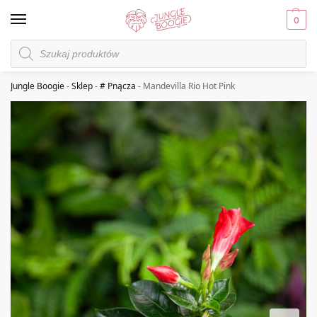
0
Jungle Boogie
-
Sklep
-
# Pnącza
-
Mandevilla Rio Hot Pink