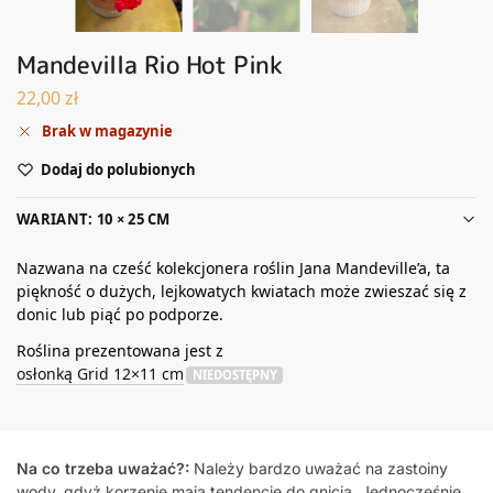
Mandevilla Rio Hot Pink
22,00
zł
Brak w magazynie
Dodaj do polubionych
WARIANT: 10 × 25 CM
Nazwana na cześć kolekcjonera roślin Jana Mandeville’a, ta
piękność o dużych, lejkowatych kwiatach może zwieszać się z
donic lub piąć po podporze.
Roślina prezentowana jest z
osłonką Grid 12×11 cm
NIEDOSTĘPNY
Na co trzeba uważać?:
Należy bardzo uważać na zastoiny
wody, gdyż korzenie mają tendencję do gnicia. Jednocześnie