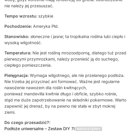
nie należy jej przesuszać.
Tempo wzrostu:
szybkie
Pochodzenie:
Ameryka Płd.
Stanowisko:
słoneczne i jasne; ta tropikalna roślina lubi ciepło i
wysoką wilgotność.
Temperatura:
Nie jest rośliną mrozoodporną, dlatego tuż przed
pierwszymi przymrozkami, należy przenieść ją do suchego,
ciepłego pomieszczenia.
Pielęgnacja:
Wymaga wilgotnego, ale nie przelanego podłoża.
Nie trzeba jej przycinać ani formować. Ważne jest regularne
nawożenie nawozem dla roślin kwitnących,
ponieważ mandevilla kwitnie długo i obficie, szybko rośnie,
stąd ma duże zapotrzebowanie na składniki pokarmowe. Warto
zapewnić jej drenaż, by na pewno nie stała w zbyt mokrej
ziemi.
Do czego przesadzić?:
Podłoże uniwersalne – Zestaw DIY 7l
NIEDOSTĘPNY