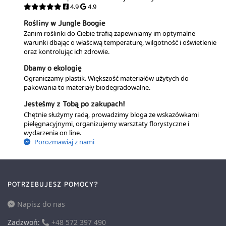
4.9
4.9
Rośliny w Jungle Boogie
Zanim roślinki do Ciebie trafią zapewniamy im optymalne
warunki dbając o właściwą temperaturę, wilgotność i oświetlenie
oraz kontrolując ich zdrowie.
Dbamy o ekologię
Ograniczamy plastik. Większość materiałów użytych do
pakowania to materiały biodegradowalne.
Jesteśmy z Tobą po zakupach!
Chętnie służymy radą, prowadzimy bloga ze wskazówkami
pielęgnacyjnymi, organizujemy warsztaty florystyczne i
wydarzenia on line.
Porozmawiaj z nami
POTRZEBUJESZ POMOCY?
Napisz do nas
Zadzwoń:
+48 572 397 490