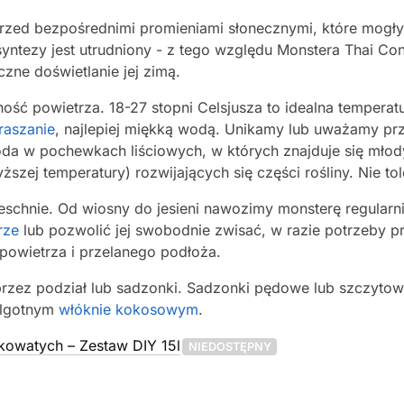
przed bezpośrednimi promieniami słonecznymi, które mogłyb
osyntezy jest utrudniony - z tego względu Monstera Thai Con
zne doświetlanie jej zimą.
ność powietrza. 18-27 stopni Celsjusza to idealna tempera
raszanie
, najlepiej miękką wodą. Unikamy lub uważamy przy
oda w pochewkach liściowych, w których znajduje się młod
zej temperatury) rozwijających się części rośliny. Nie to
schnie. Od wiosny do jesieni nawozimy monsterę regularn
rze
lub pozwolić jej swobodnie zwisać, w razie potrzeby pr
 powietrza i przelanego podłoża.
zez podział lub sadzonki. Sadzonki pędowe lub szczyto
ilgotnym
włóknie kokosowym
.
kowatych – Zestaw DIY 15l
NIEDOSTĘPNY