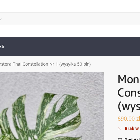
25
stera Thai Constellation Nr 1 (wysyłka 50 pln)
Mon
Cons
(wys
690,00
z
Brak w
Dodaj d