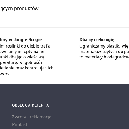
liny w Jungle Boogie
Dbamy o ekologię
m roślinki do Ciebie trafią
Ograniczamy plastik. Wię
ewniamy im optymalne
materiałów użytych do p
unki dbając o właściwą
to materiały biodegradow
peraturę, wilgotność i
etlenie oraz kontrolując ich
owie.
OBSLUGA KLIENTA
Zwroty i reklamacje
Kontakt