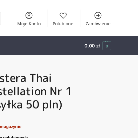
Moje Konto
Polubione
Zamówienie
0,00
zł
0
stera Thai
tellation Nr 1
yłka 50 pln)
ł
 magazynie
o polubionych