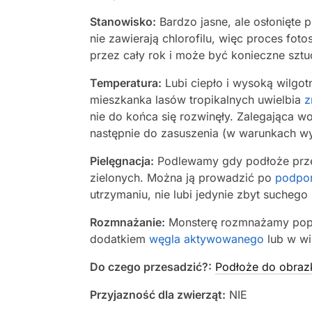
Stanowisko:
Bardzo jasne, ale osłonięte 
nie zawierają chlorofilu, więc proces fot
przez cały rok i może być konieczne sztuc
Temperatura:
Lubi ciepło i wysoką wilgot
mieszkanka lasów tropikalnych uwielbia
z
nie do końca się rozwinęły. Zalegająca w
następnie do zasuszenia (w warunkach wyżs
Pielęgnacja:
Podlewamy gdy podłoże prze
zielonych. Można ją prowadzić po
podpo
utrzymaniu, nie lubi jedynie zbyt suchego
Rozmnażanie:
Monsterę rozmnażamy popr
dodatkiem
węgla aktywowanego
lub w w
Do czego przesadzić?:
Podłoże do obraz
Przyjazność dla zwierząt:
NIE