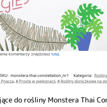
ienia komentarzy znajdziesz
tutaj
.
SKU:
monstera-thai-constellation_nr1
Kategoria:
Roślin
 Pnącza
,
# Proste w pielęgnacji
,
# Rośliny doniczkowe na s
jące do rośliny Monstera Thai Co