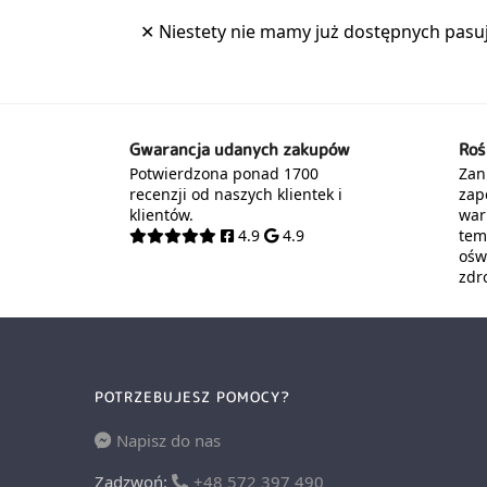
Gwarancja udanych zakupów
Roś
Potwierdzona ponad 1700
Zani
recenzji od naszych klientek i
zap
klientów.
war
4.9
4.9
tem
oświ
zdr
POTRZEBUJESZ POMOCY?
Napisz do nas
Zadzwoń:
+48 572 397 490