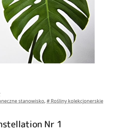
y
łoneczne stanowisko
,
# Rośliny kolekcjonerskie
nstellation Nr 1