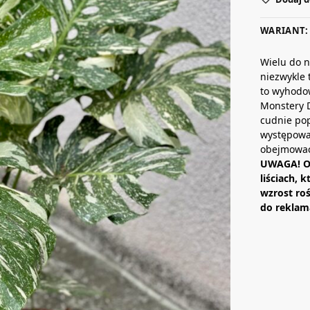
WARIANT: 
Wielu do n
niezwykle 
to wyhodo
Monstery D
cudnie po
występować
obejmować 
UWAGA! Of
liściach, 
wzrost ro
do reklama