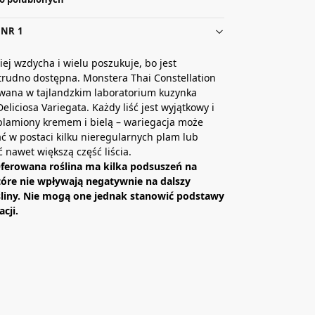
NR 1
iej wzdycha i wielu poszukuje, bo jest
trudno dostępna. Monstera Thai Constellation
wana w tajlandzkim laboratorium kuzynka
eliciosa Variegata. Każdy liść jest wyjątkowy i
plamiony kremem i bielą – wariegacja może
 w postaci kilku nieregularnych plam lub
nawet większą część liścia.
erowana roślina ma kilka podsuszeń na
które nie wpływają negatywnie na dalszy
śliny. Nie mogą one jednak stanowić podstawy
cji.