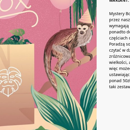
WARIANT:
Mystery B
przez nasz
wymagają 
ponadto do
częściach 
Poradzą so
czytać w d
zróżnicow
wielkości,
więc może
ustawiając
ponad 50zł
taki zesta