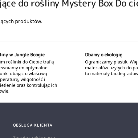
jące do rośliny Mystery Box Do c
liny w Jungle Boogie
Dbamy o ekologię
m roślinki do Ciebie trafią
Ograniczamy plastik. Wię
ewniamy im optymalne
materiałów użytych do p
unki dbając o właściwą
to materiały biodegradow
peraturę, wilgotność i
etlenie oraz kontrolując ich
owie.
OBSLUGA KLIENTA
Zwroty i reklamacje