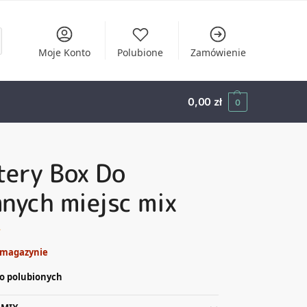
Moje Konto
Polubione
Zamówienie
0,00
zł
0
tery Box Do
nych miejsc mix
ł
 magazynie
o polubionych