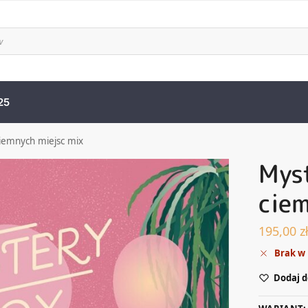
25
iemnych miejsc mix
Mys
ciem
195,00
z
Brak w
Dodaj d