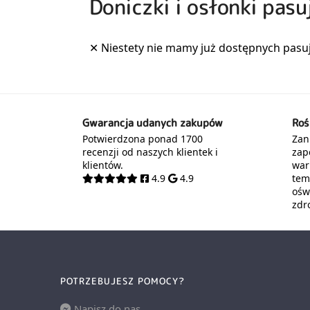
Doniczki i osłonki pasu
Gwarancja udanych zakupów
Roś
Potwierdzona ponad 1700
Zani
recenzji od naszych klientek i
zap
klientów.
war
4.9
4.9
tem
oświ
zdr
POTRZEBUJESZ POMOCY?
Napisz do nas