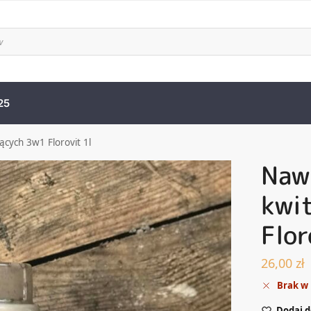
25
cych 3w1 Florovit 1l
Naw
kwi
Flor
26,00
zł
Brak w
Dodaj d