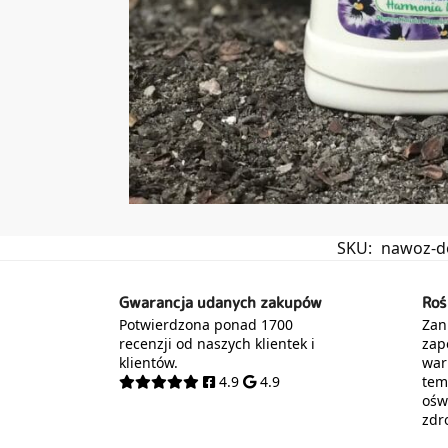
SKU:
nawoz-do
Gwarancja udanych zakupów
Roś
Potwierdzona ponad 1700
Zani
recenzji od naszych klientek i
zap
klientów.
war
4.9
4.9
tem
oświ
zdr