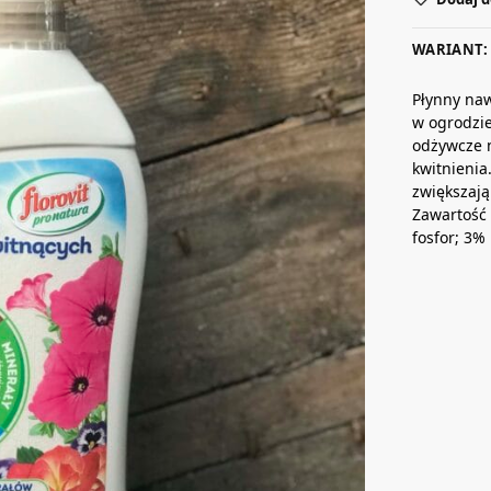
WARIANT:
Płynny naw
w ogrodzie
odżywcze 
kwitnieni
zwiększają
Zawartość
fosfor; 3%