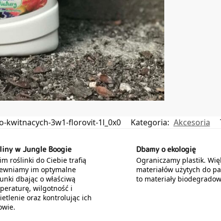
-kwitnacych-3w1-florovit-1l_0x0
Kategoria:
Akcesoria
liny w Jungle Boogie
Dbamy o ekologię
m roślinki do Ciebie trafią
Ograniczamy plastik. Wię
ewniamy im optymalne
materiałów użytych do p
unki dbając o właściwą
to materiały biodegradow
peraturę, wilgotność i
etlenie oraz kontrolując ich
owie.