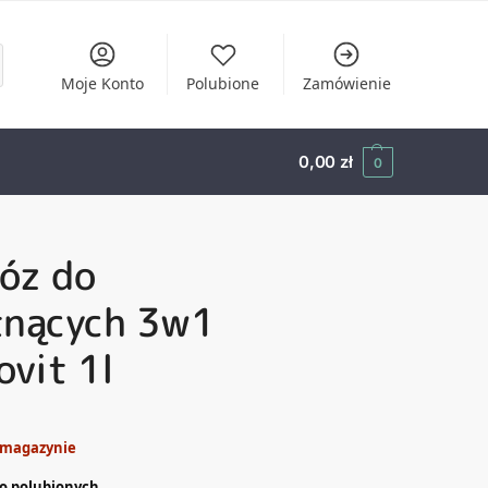
Moje Konto
Polubione
Zamówienie
0,00
zł
0
óz do
tnących 3w1
ovit 1l
 magazynie
o polubionych