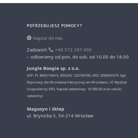
POTRZEBUJESZ POMOCY?
Napisz do nas
Zadzwoń:
+48 572 397 490
– odbieramy od pon. do sob. od 10.00 do 18.00
Jungle Boogie sp. z o.o.
NIP: PL 8943178419, REGON: 520769790, KRS: 0000941075 Sąd
Rejonowy dla Wrocławia-Fabrycznej we Wrocławiu, VI Wydział
Gospodarczy KRS. Kapitał zakładowy: 10 000,00 zł (w całości
opłacony).
Magazyn i Sklep
ul. Brynicka 5, 54-214 Wrocław