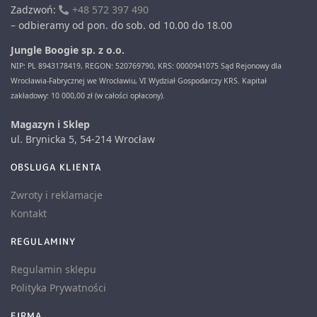
Zadzwoń:
+48 572 397 490
– odbieramy od pon. do sob. od 10.00 do 18.00
Jungle Boogie sp. z o.o.
NIP: PL 8943178419, REGON: 520769790, KRS: 0000941075 Sąd Rejonowy dla
Wrocławia-Fabrycznej we Wrocławiu, VI Wydział Gospodarczy KRS. Kapitał
zakładowy: 10 000,00 zł (w całości opłacony).
Magazyn i Sklep
ul. Brynicka 5, 54-214 Wrocław
OBSLUGA KLIENTA
Zwroty i reklamacje
Kontakt
REGULAMINY
Regulamin sklepu
Polityka Prywatności
FIRMA