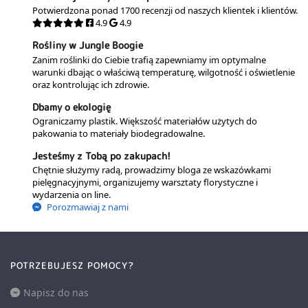
Potwierdzona ponad 1700 recenzji od naszych klientek i klientów.
4.9
4.9
Rośliny w Jungle Boogie
Zanim roślinki do Ciebie trafią zapewniamy im optymalne
warunki dbając o właściwą temperaturę, wilgotność i oświetlenie
oraz kontrolując ich zdrowie.
Dbamy o ekologię
Ograniczamy plastik. Większość materiałów użytych do
pakowania to materiały biodegradowalne.
Jesteśmy z Tobą po zakupach!
Chętnie służymy radą, prowadzimy bloga ze wskazówkami
pielęgnacyjnymi, organizujemy warsztaty florystyczne i
wydarzenia on line.
Porozmawiaj z nami
POTRZEBUJESZ POMOCY?
Napisz do nas