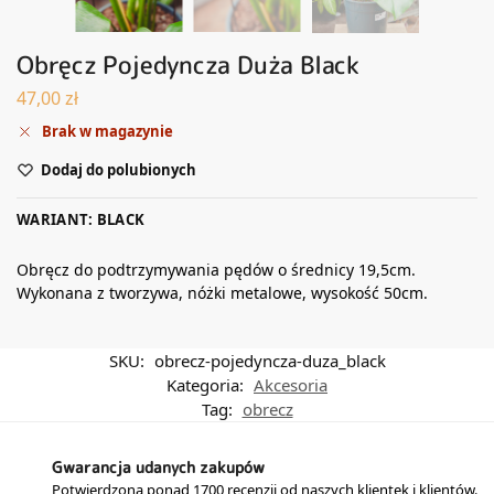
Obręcz Pojedyncza Duża Black
47,00
zł
Brak w magazynie
Dodaj do polubionych
WARIANT: BLACK
Obręcz do podtrzymywania pędów o średnicy 19,5cm.
Wykonana z tworzywa, nóżki metalowe, wysokość 50cm.
SKU:
obrecz-pojedyncza-duza_black
Kategoria:
Akcesoria
Tag:
obrecz
Gwarancja udanych zakupów
Potwierdzona ponad 1700 recenzji od naszych klientek i klientów.