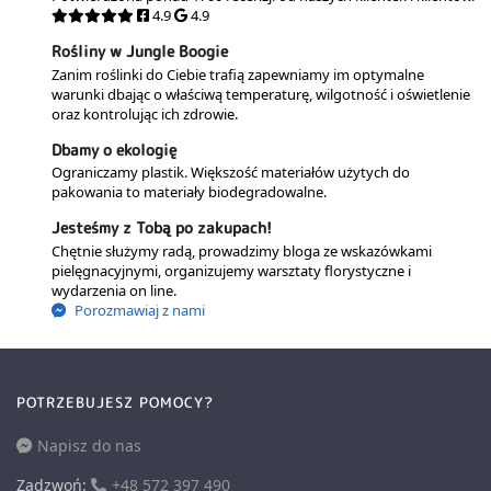
4.9
4.9
Rośliny w Jungle Boogie
Zanim roślinki do Ciebie trafią zapewniamy im optymalne
warunki dbając o właściwą temperaturę, wilgotność i oświetlenie
oraz kontrolując ich zdrowie.
Dbamy o ekologię
Ograniczamy plastik. Większość materiałów użytych do
pakowania to materiały biodegradowalne.
Jesteśmy z Tobą po zakupach!
Chętnie służymy radą, prowadzimy bloga ze wskazówkami
pielęgnacyjnymi, organizujemy warsztaty florystyczne i
wydarzenia on line.
Porozmawiaj z nami
POTRZEBUJESZ POMOCY?
Napisz do nas
Zadzwoń:
+48 572 397 490