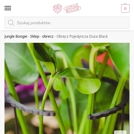
0
Jungle Boogie
-
Sklep
-
obrecz
-
Obręcz Pojedyncza Duża Black