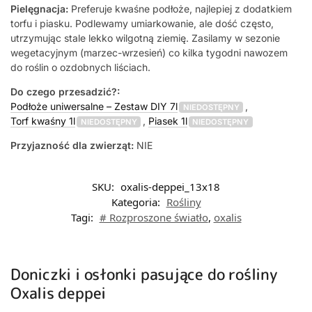
Pielęgnacja:
Preferuje kwaśne podłoże, najlepiej z dodatkiem
torfu i piasku. Podlewamy umiarkowanie, ale dość często,
utrzymując stale lekko wilgotną ziemię. Zasilamy w sezonie
wegetacyjnym (marzec-wrzesień) co kilka tygodni nawozem
do roślin o ozdobnych liściach.
Do czego przesadzić?:
Podłoże uniwersalne – Zestaw DIY 7l
,
NIEDOSTĘPNY
Torf kwaśny 1l
,
Piasek 1l
NIEDOSTĘPNY
NIEDOSTĘPNY
Przyjazność dla zwierząt:
NIE
SKU:
oxalis-deppei_13x18
Kategoria:
Rośliny
Tagi:
# Rozproszone światło
,
oxalis
Doniczki i osłonki pasujące do rośliny
Oxalis deppei