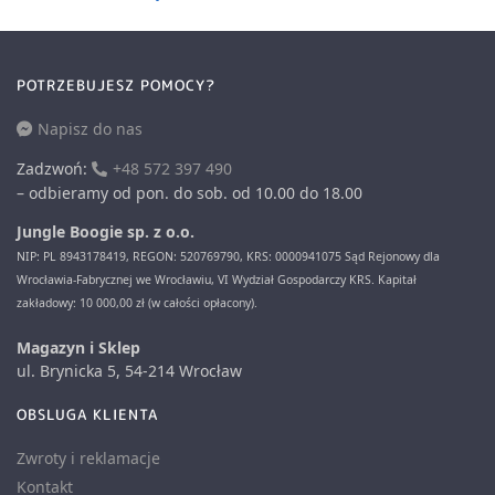
POTRZEBUJESZ POMOCY?
Napisz do nas
Zadzwoń:
+48 572 397 490
– odbieramy od pon. do sob. od 10.00 do 18.00
Jungle Boogie sp. z o.o.
NIP: PL 8943178419, REGON: 520769790, KRS: 0000941075 Sąd Rejonowy dla
Wrocławia-Fabrycznej we Wrocławiu, VI Wydział Gospodarczy KRS. Kapitał
zakładowy: 10 000,00 zł (w całości opłacony).
Magazyn i Sklep
ul. Brynicka 5, 54-214 Wrocław
OBSLUGA KLIENTA
Zwroty i reklamacje
Kontakt