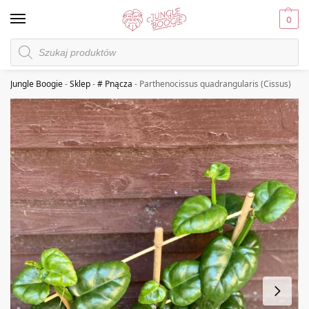
0
Jungle Boogie
-
Sklep
-
# Pnącza
-
Parthenocissus quadrangularis (Cissus)