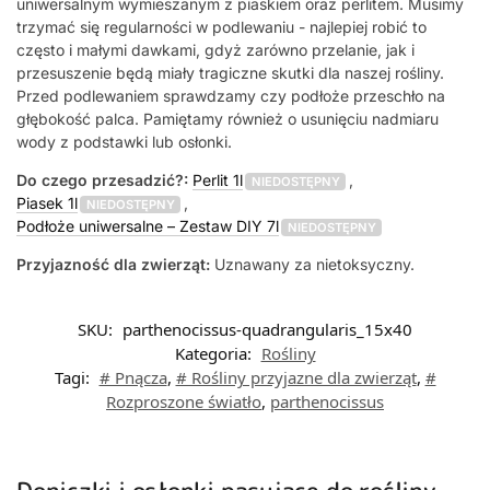
uniwersalnym wymieszanym z piaskiem oraz perlitem. Musimy
trzymać się regularności w podlewaniu - najlepiej robić to
często i małymi dawkami, gdyż zarówno przelanie, jak i
przesuszenie będą miały tragiczne skutki dla naszej rośliny.
Przed podlewaniem sprawdzamy czy podłoże przeschło na
głębokość palca. Pamiętamy również o usunięciu nadmiaru
wody z podstawki lub osłonki.
Do czego przesadzić?:
Perlit 1l
,
NIEDOSTĘPNY
Piasek 1l
,
NIEDOSTĘPNY
Podłoże uniwersalne – Zestaw DIY 7l
NIEDOSTĘPNY
Przyjazność dla zwierząt:
Uznawany za nietoksyczny.
SKU:
parthenocissus-quadrangularis_15x40
Kategoria:
Rośliny
Tagi:
# Pnącza
,
# Rośliny przyjazne dla zwierząt
,
#
Rozproszone światło
,
parthenocissus