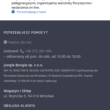
pielęgnacyjnymi, organizujemy warsztaty florystyczne i
wydarzenia on line.
Porozmawiaj z nami
POTRZEBUJESZ POMOCY?
Napisz do nas
Zadzwoń:
+48 572 397 490
– odbieramy od pon. do sob. od 10.00 do 18.00
Jungle Boogie sp. z o.o.
NIP: PL 8943178419, REGON: 520769790, KRS: 0000941075 Sąd Rejonowy dla
Wrocławia-Fabrycznej we Wrocławiu, VI Wydział Gospodarczy KRS. Kapitał
zakładowy: 10 000,00 zł (w całości opłacony).
Magazyn i Sklep
ul. Brynicka 5, 54-214 Wrocław
OBSLUGA KLIENTA