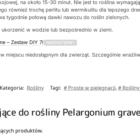
ojowej, na około 15-30 minut. Nie jest to roślina wymaga
o również trochę perlitu lub wermikulitu dla lepszego dren
a tygodnie połową dawki nawozu do roślin zielonych.
korzenić w wodzie lub bezpośrednio w ziemi.
ne – Zestaw DIY 7l
NIEDOSTĘPNY
w miejscu niedostępnym dla zwierząt. Szczególnie wrażliw
Kategoria:
Rośliny
Tagi:
# Proste w pielęgnacji
,
# Roślin
ujące do rośliny Pelargonium grav