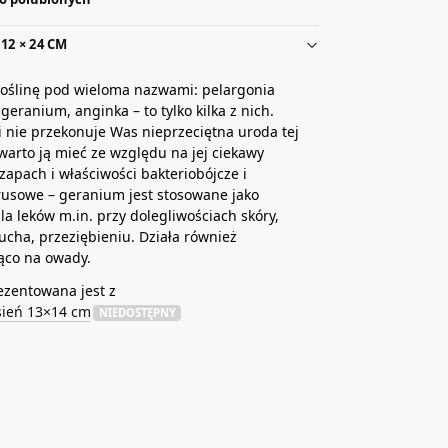
12 × 24 CM
roślinę pod wieloma nazwami: pelargonia
geranium, anginka – to tylko kilka z nich.
i nie przekonuje Was nieprzeciętna uroda tej
o warto ją mieć ze względu na jej ciekawy
zapach i właściwości bakteriobójcze i
rusowe – geranium jest stosowane jako
la leków m.in. przy dolegliwościach skóry,
ucha, przeziębieniu. Działa również
ąco na owady.
ezentowana jest z
sień 13×14 cm
NIEDOSTĘPNY