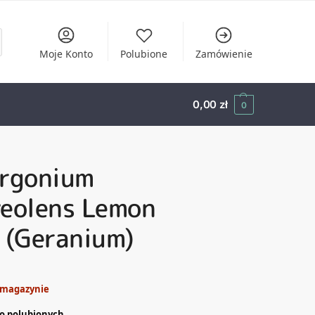
Moje Konto
Polubione
Zamówienie
0,00
zł
0
argonium
veolens Lemon
 (Geranium)
 magazynie
o polubionych