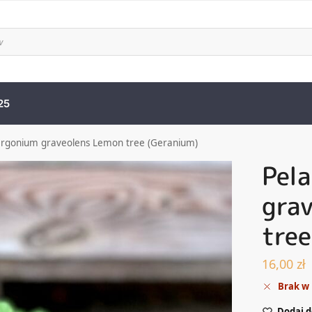
25
argonium graveolens Lemon tree (Geranium)
Pel
gra
tree
16,00
zł
Brak w
Dodaj d