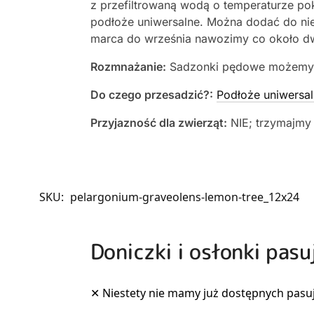
z przefiltrowaną wodą o temperaturze pok
podłoże uniwersalne. Można dodać do nieg
marca do września nawozimy co około dw
Rozmnażanie:
Sadzonki pędowe możemy u
Do czego przesadzić?:
Podłoże uniwersal
Przyjazność dla zwierząt:
NIE; trzymajmy 
SKU:
pelargonium-graveolens-lemon-tree_12x24
Doniczki i osłonki pas