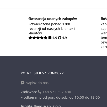
Gwarancja udanych zakupów
Roś
Potwierdzona ponad 1700
Zani
recenzji od naszych klientek i
zap
klientów.
war
4.9
4.9
tem
oświ
zdr
POTRZEBUJESZ POMOCY?
Napisz do nas
Zadzwoń:
+48 572 397 490
– odbieramy od pon. do sob. od 10.00 do 18.00
Jungle Boogie sp. z o.o.