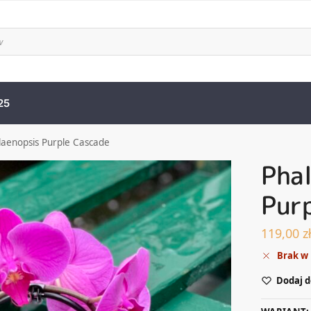
25
laenopsis Purple Cascade
Pha
Pur
119,00
z
Brak w
Dodaj d