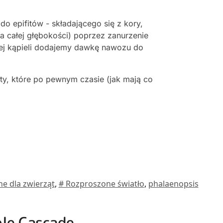
o epifitów - składającego się z kory,
a całej głębokości) poprzez zanurzenie
kiej kąpieli dodajemy dawkę nawozu do
sty, które po pewnym czasie (jak mają co
ne dla zwierząt
,
# Rozproszone światło
,
phalaenopsis
ple Cascade