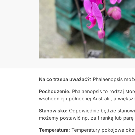
Na co trzeba uważać?:
Phalaenopsis może
Pochodzenie:
Phalaenopsis to rodzaj sto
wschodniej i północnej Australii, a większ
Stanowisko:
Odpowiednie będzie stanowis
możemy postawić np. za firanką lub parę
Temperatura:
Temperatury pokojowe okoł