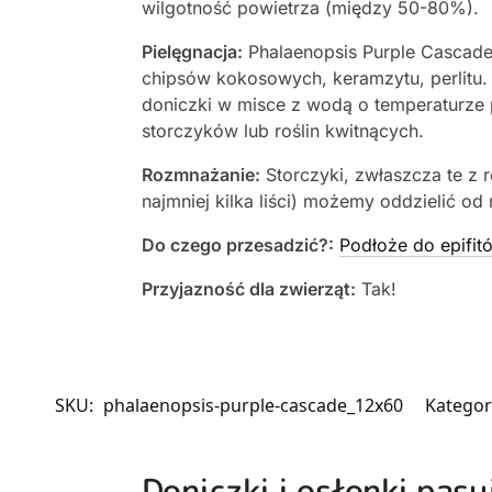
wilgotność powietrza (między 50-80%).
Pielęgnacja:
Phalaenopsis Purple Cascade,
chipsów kokosowych, keramzytu, perlitu.
doniczki w misce z wodą o temperaturze 
storczyków lub roślin kwitnących.
Rozmnażanie:
Storczyki, zwłaszcza te z 
najmniej kilka liści) możemy oddzielić od 
Do czego przesadzić?:
Podłoże do epifit
Przyjazność dla zwierząt:
Tak!
SKU:
phalaenopsis-purple-cascade_12x60
Kategor
Doniczki i osłonki pas