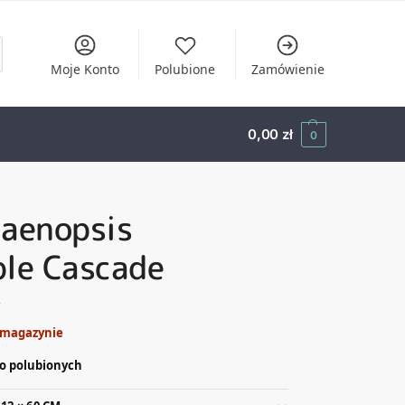
Moje Konto
Polubione
Zamówienie
0,00
zł
0
laenopsis
ple Cascade
ł
 magazynie
o polubionych