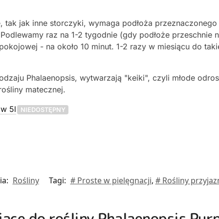
 tak jak inne storczyki, wymaga podłoża przeznaczonego d
 Podlewamy raz na 1-2 tygodnie (gdy podłoże przeschnie n
pokojowej - na około 10 minut. 1-2 razy w miesiącu do ta
rodzaju Phalaenopsis, wytwarzają "keiki", czyli młode odro
rośliny matecznej.
ów 5l
NIEDOSTĘPNY
ia:
Rośliny
Tagi:
# Proste w pielęgnacji
,
# Rośliny przyjaz
ujące do rośliny Phalaenopsis Pur