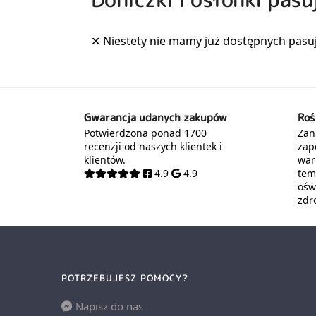
Gwarancja udanych zakupów
Roś
Potwierdzona ponad 1700
Zani
recenzji od naszych klientek i
zap
klientów.
war
4.9
4.9
tem
oświ
zdr
POTRZEBUJESZ POMOCY?
Napisz do nas