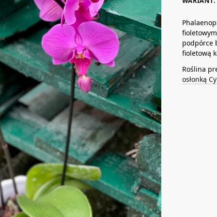
WARIANT: 
Phalaenops
fioletowym
podpórce 
fioletową 
Roślina pr
osłonką Cy