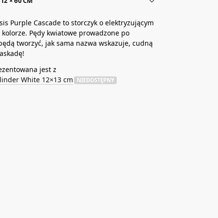
12 × 60 CM
is Purple Cascade to storczyk o elektryzującym
 kolorze. Pędy kwiatowe prowadzone po
będą tworzyć, jak sama nazwa wskazuje, cudną
kaskadę!
ezentowana jest z
linder White 12×13 cm
NIEDOSTĘPNY