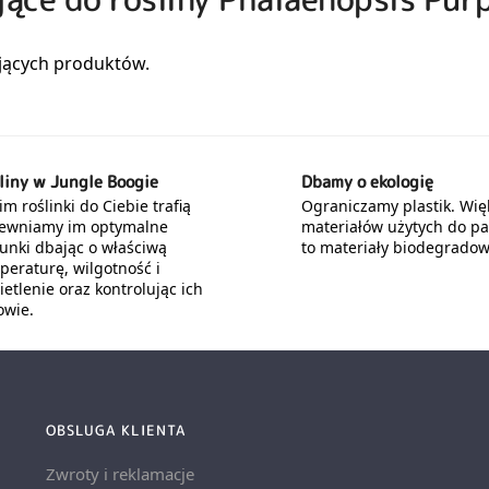
liny w Jungle Boogie
Dbamy o ekologię
m roślinki do Ciebie trafią
Ograniczamy plastik. Wię
ewniamy im optymalne
materiałów użytych do p
unki dbając o właściwą
to materiały biodegradow
peraturę, wilgotność i
etlenie oraz kontrolując ich
owie.
OBSLUGA KLIENTA
Zwroty i reklamacje