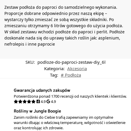
Zestaw podłoża do paproci do samodzielnego wykonania.
Proporcje dobrane odpowiednio przez naszą ekipę –
wystarczy tylko zmieszać ze sobą wszystkie składniki. Po
zmieszaniu otrzymamy 6 litrów gotowego do użycia podłoża.
W skład zestawu wchodzi podłoże do paproci i perlit. Podłoże
doskonale nada się do uprawy takich roślin jak: asplenium,
nefrolepis i inne paprocie
SKU:
podloze-do-paproci-zestaw-diy_6l
Kategoria:
Akcesoria
Tag:
# Podłoża
Gwarancja udanych zakupów
Potwierdzona ponad 1700 recenzji od naszych klientek i klientów.
4.9
4.9
Rośliny w Jungle Boogie
Zanim roślinki do Ciebie trafią zapewniamy im optymalne
warunki dbając o właściwą temperaturę, wilgotność i oświetlenie
oraz kontrolując ich zdrowie.