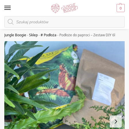
0
Jungle Boogie
-
Sklep
-
# Podłoża
-
Podłoże do paproci – Zestaw DIY 6l