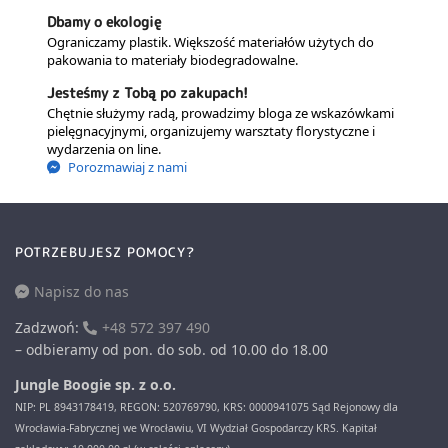
Dbamy o ekologię
Ograniczamy plastik. Większość materiałów użytych do
pakowania to materiały biodegradowalne.
Jesteśmy z Tobą po zakupach!
Chętnie służymy radą, prowadzimy bloga ze wskazówkami
pielęgnacyjnymi, organizujemy warsztaty florystyczne i
wydarzenia on line.
Porozmawiaj z nami
POTRZEBUJESZ POMOCY?
Napisz do nas
Zadzwoń:
+48 572 397 490
– odbieramy od pon. do sob. od 10.00 do 18.00
Jungle Boogie sp. z o.o.
NIP: PL 8943178419, REGON: 520769790, KRS: 0000941075 Sąd Rejonowy dla
Wrocławia-Fabrycznej we Wrocławiu, VI Wydział Gospodarczy KRS. Kapitał