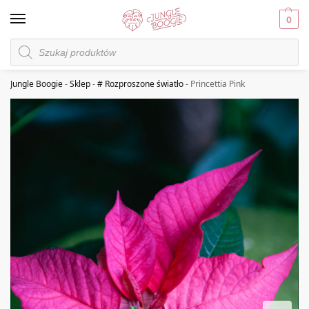
0
Jungle Boogie
-
Sklep
-
# Rozproszone światło
-
Princettia Pink