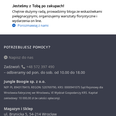
Jesteśmy z Tobą po zakupach!
Chętnie służymy radą, prowadzimy bloga ze wskazówkami
pielęgnacyjnymi, organizujemy warsztaty florystyczne i
wydarzenia on line.
Porozmawiaj z nami
POTRZEBUJESZ POMOCY?
Napisz do nas
Zadzwoń:
+48 572 397 490
– odbieramy od pon. do sob. od 10.00 do 18.00
Jungle Boogie sp. z o.o.
NIP: PL 8943178419, REGON: 520769790, KRS: 0000941075 Sąd Rejonowy dla
Wrocławia-Fabrycznej we Wrocławiu, VI Wydział Gospodarczy KRS. Kapitał
zakładowy: 10 000,00 zł (w całości opłacony).
Magazyn i Sklep
ul. Brynicka 5, 54-214 Wrocław