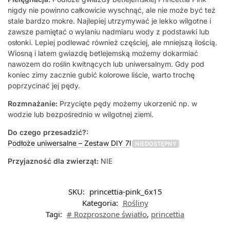
nigdy nie powinno całkowicie wyschnąć, ale nie może być też
stale bardzo mokre. Najlepiej utrzymywać je lekko wilgotne i
zawsze pamiętać o wylaniu nadmiaru wody z podstawki lub
osłonki. Lepiej podlewać również częściej, ale mniejszą ilością.
Wiosną i latem gwiazdę betlejemską możemy dokarmiać
nawozem do roślin kwitnących lub uniwersalnym. Gdy pod
koniec zimy zacznie gubić kolorowe liście, warto trochę
poprzycinać jej pędy.
Rozmnażanie:
Przycięte pędy możemy ukorzenić np. w
wodzie lub bezpośrednio w wilgotnej ziemi.
Do czego przesadzić?:
Podłoże uniwersalne – Zestaw DIY 7l
NIEDOSTĘPNY
Przyjazność dla zwierząt:
NIE
SKU:
princettia-pink_6x15
Kategoria:
Rośliny
Tagi:
# Rozproszone światło
,
princettia