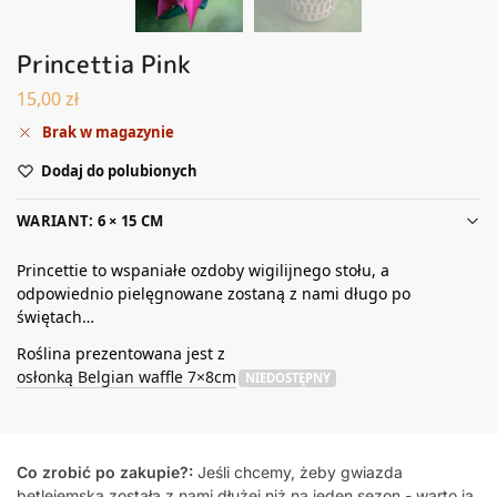
Princettia Pink
15,00
zł
Brak w magazynie
Dodaj do polubionych
WARIANT: 6 × 15 CM
Princettie to wspaniałe ozdoby wigilijnego stołu, a
odpowiednio pielęgnowane zostaną z nami długo po
świętach…
Roślina prezentowana jest z
osłonką Belgian waffle 7×8cm
NIEDOSTĘPNY
Co zrobić po zakupie?:
Jeśli chcemy, żeby gwiazda
betlejemska została z nami dłużej niż na jeden sezon - warto ją