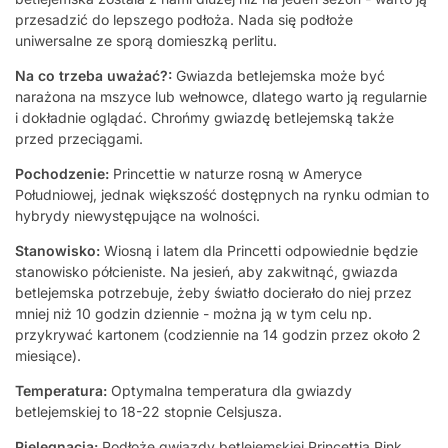
przesadzić do lepszego podłoża. Nada się podłoże
uniwersalne ze sporą domieszką perlitu.
Na co trzeba uważać?:
Gwiazda betlejemska może być
narażona na mszyce lub wełnowce, dlatego warto ją regularnie
i dokładnie oglądać. Chrońmy gwiazdę betlejemską także
przed przeciągami.
Pochodzenie:
Princettie w naturze rosną w Ameryce
Południowej, jednak większość dostępnych na rynku odmian to
hybrydy niewystępujące na wolności.
Stanowisko:
Wiosną i latem dla Princetti odpowiednie będzie
stanowisko półcieniste. Na jesień, aby zakwitnąć, gwiazda
betlejemska potrzebuje, żeby światło docierało do niej przez
mniej niż 10 godzin dziennie - można ją w tym celu np.
przykrywać kartonem (codziennie na 14 godzin przez około 2
miesiące).
Temperatura:
Optymalna temperatura dla gwiazdy
betlejemskiej to 18-22 stopnie Celsjusza.
Pielęgnacja:
Podłoże gwiazdy betlejemskiej Princettia Pink