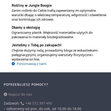
Rośliny w Jungle Boogie
Zanim roślinki do Ciebie trafią zapewniamy im optymalne
warunki dbając o właściwą temperaturę, wilgotność i oświetlenie
oraz kontrolując ich zdrowie.
Dbamy o ekologię
Ograniczamy plastik. Większość materiałów użytych do
pakowania to materiały biodegradowalne.
Jesteśmy z Tobą po zakupach!
Chętnie służymy radą, prowadzimy bloga ze wskazówkami
pielęgnacyjnymi, organizujemy warsztaty florystyczne i
wydarzenia on line.
Porozmawiaj z nami
POTRZEBUJESZ POMOCY?
Napisz do nas
Zadzwoń:
+48 572 397 490
– odbieramy od pon. do sob. od 10.00 do 18.00