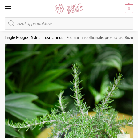
0
Jungle Boogie
-
Sklep
-
rosmarinus
-
Rosmarinus officinalis prostratus (Rozmar