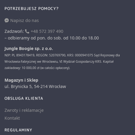
POTRZEBUJESZ POMOCY?
Napisz do nas
Zadzwoń:
+48 572 397 490
– odbieramy od pon. do sob. od 10.00 do 18.00
Jungle Boogie sp. z o.o.
NIP: PL 8943178419, REGON: 520769790, KRS: 0000941075 Sąd Rejonowy dla
Wrocławia-Fabrycznej we Wrocławiu, VI Wydział Gospodarczy KRS. Kapitał
zakładowy: 10 000,00 zł (w całości opłacony).
Magazyn i Sklep
ul. Brynicka 5, 54-214 Wrocław
OBSLUGA KLIENTA
Zwroty i reklamacje
Kontakt
REGULAMINY