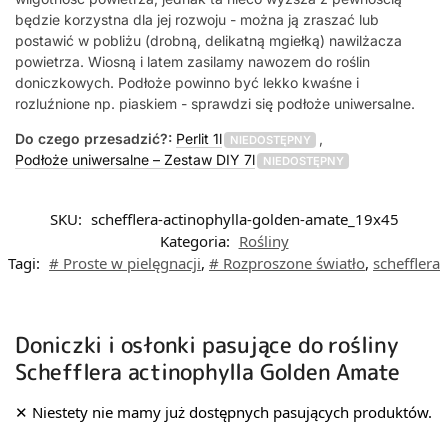
będzie korzystna dla jej rozwoju - można ją zraszać lub
postawić w pobliżu (drobną, delikatną mgiełką) nawilżacza
powietrza. Wiosną i latem zasilamy nawozem do roślin
doniczkowych. Podłoże powinno być lekko kwaśne i
rozluźnione np. piaskiem - sprawdzi się podłoże uniwersalne.
Do czego przesadzić?:
Perlit 1l
,
NIEDOSTĘPNY
Podłoże uniwersalne – Zestaw DIY 7l
NIEDOSTĘPNY
SKU:
schefflera-actinophylla-golden-amate_19x45
Kategoria:
Rośliny
Tagi:
# Proste w pielęgnacji
,
# Rozproszone światło
,
schefflera
Doniczki i osłonki pasujące do rośliny
Schefflera actinophylla Golden Amate