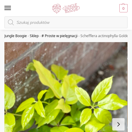
0
Jungle Boogie
-
Sklep
-
# Proste w pielęgnacji
-
Schefflera actinophylla Golden