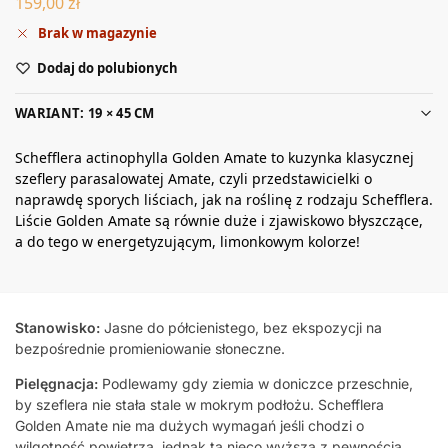
159,00
zł
Brak w magazynie
Dodaj do polubionych
WARIANT: 19 × 45 CM
Schefflera actinophylla Golden Amate to kuzynka klasycznej
szeflery parasalowatej Amate, czyli przedstawicielki o
naprawdę sporych liściach, jak na roślinę z rodzaju Schefflera.
Liście Golden Amate są równie duże i zjawiskowo błyszczące,
a do tego w energetyzującym, limonkowym kolorze!
Stanowisko:
Jasne do półcienistego, bez ekspozycji na
bezpośrednie promieniowanie słoneczne.
Pielęgnacja:
Podlewamy gdy ziemia w doniczce przeschnie,
by szeflera nie stała stale w mokrym podłożu. Schefflera
Golden Amate nie ma dużych wymagań jeśli chodzi o
wilgotność powietrza, jednak ta nieco wyższa z pewnością