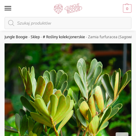
0
Jungle Boogie
-
Sklep
-
# Rośliny kolekcjonerskie
-
Zamia furfuracea (Sagowiec 