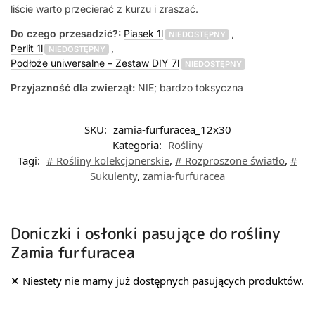
liście warto przecierać z kurzu i zraszać.
Do czego przesadzić?:
Piasek 1l
,
NIEDOSTĘPNY
Perlit 1l
,
NIEDOSTĘPNY
Podłoże uniwersalne – Zestaw DIY 7l
NIEDOSTĘPNY
Przyjazność dla zwierząt:
NIE; bardzo toksyczna
SKU:
zamia-furfuracea_12x30
Kategoria:
Rośliny
Tagi:
# Rośliny kolekcjonerskie
,
# Rozproszone światło
,
#
Sukulenty
,
zamia-furfuracea
Doniczki i osłonki pasujące do rośliny
Zamia furfuracea