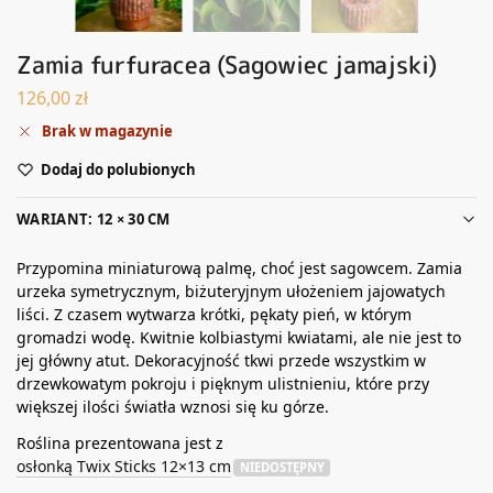
Zamia furfuracea (Sagowiec jamajski)
126,00
zł
Brak w magazynie
Dodaj do polubionych
WARIANT: 12 × 30 CM
Przypomina miniaturową palmę, choć jest sagowcem. Zamia
urzeka symetrycznym, biżuteryjnym ułożeniem jajowatych
liści. Z czasem wytwarza krótki, pękaty pień, w którym
gromadzi wodę. Kwitnie kolbiastymi kwiatami, ale nie jest to
jej główny atut. Dekoracyjność tkwi przede wszystkim w
drzewkowatym pokroju i pięknym ulistnieniu, które przy
większej ilości światła wznosi się ku górze.
Roślina prezentowana jest z
osłonką Twix Sticks 12×13 cm
NIEDOSTĘPNY