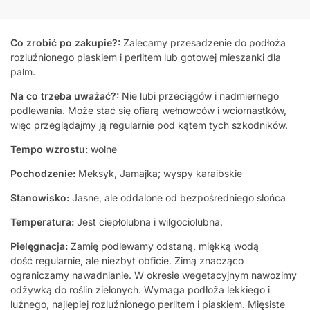
Co zrobić po zakupie?:
Zalecamy przesadzenie do podłoża
rozluźnionego piaskiem i perlitem lub gotowej mieszanki dla
palm.
Na co trzeba uważać?:
Nie lubi przeciągów i nadmiernego
podlewania. Może stać się ofiarą wełnowców i wciornastków,
więc przeglądajmy ją regularnie pod kątem tych szkodników.
Tempo wzrostu:
wolne
Pochodzenie:
Meksyk, Jamajka; wyspy karaibskie
Stanowisko:
Jasne, ale oddalone od bezpośredniego słońca
Temperatura:
Jest ciepłolubna i wilgociolubna.
Pielęgnacja:
Zamię podlewamy odstaną, miękką wodą
dość regularnie, ale niezbyt obficie. Zimą znacząco
ograniczamy nawadnianie. W okresie wegetacyjnym nawozimy
odżywką do roślin zielonych. Wymaga podłoża lekkiego i
luźnego, najlepiej rozluźnionego perlitem i piaskiem. Mięsiste