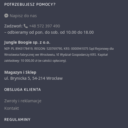
POTRZEBUJESZ POMOCY?
Napisz do nas
Zadzwoń:
+48 572 397 490
– odbieramy od pon. do sob. od 10.00 do 18.00
Jungle Boogie sp. z o.o.
NIP: PL 8943178419, REGON: 520769790, KRS: 0000941075 Sąd Rejonowy dla
Wrocławia-Fabrycznej we Wrocławiu, VI Wydział Gospodarczy KRS. Kapitał
zakładowy: 10 000,00 zł (w całości opłacony).
Magazyn i Sklep
ul. Brynicka 5, 54-214 Wrocław
OBSLUGA KLIENTA
Zwroty i reklamacje
Kontakt
REGULAMINY