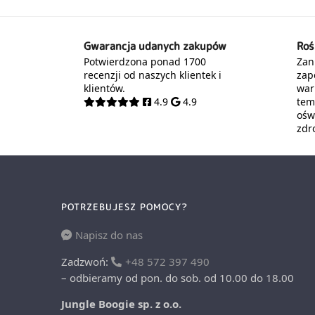
Gwarancja udanych zakupów
Roś
Potwierdzona ponad 1700
Zani
recenzji od naszych klientek i
zap
klientów.
war
4.9
4.9
tem
oświ
zdr
POTRZEBUJESZ POMOCY?
Napisz do nas
Zadzwoń:
+48 572 397 490
– odbieramy od pon. do sob. od 10.00 do 18.00
Jungle Boogie sp. z o.o.