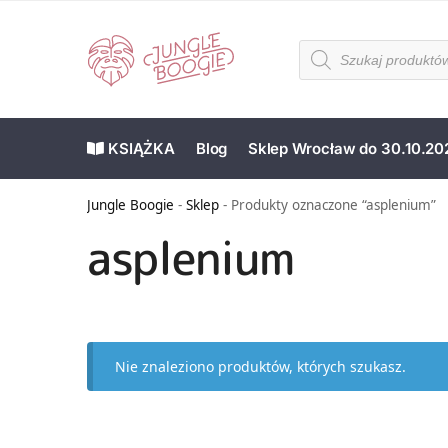
KSIĄŻKA
Blog
Sklep Wrocław do 30.10.20
Jungle Boogie
-
Sklep
-
Produkty oznaczone “asplenium”
asplenium
Nie znaleziono produktów, których szukasz.