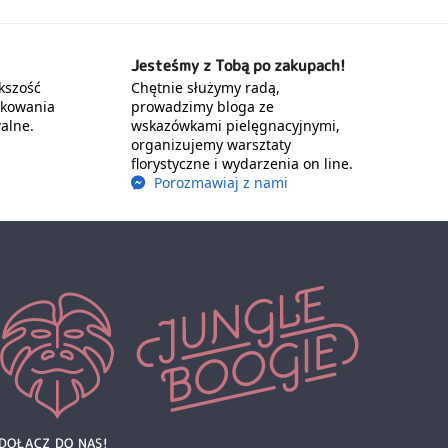
Jesteśmy z Tobą po zakupach!
kszość
Chętnie służymy radą,
akowania
prowadzimy bloga ze
alne.
wskazówkami pielęgnacyjnymi,
organizujemy warsztaty
florystyczne i wydarzenia on line.
Porozmawiaj z nami
DOŁĄCZ DO NAS!