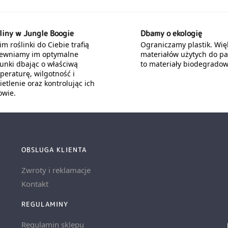
liny w Jungle Boogie
Dbamy o ekologię
m roślinki do Ciebie trafią
Ograniczamy plastik. Wię
ewniamy im optymalne
materiałów użytych do p
unki dbając o właściwą
to materiały biodegradow
peraturę, wilgotność i
etlenie oraz kontrolując ich
owie.
OBSLUGA KLIENTA
Zwroty i reklamacje
Kontakt
REGULAMINY
Regulamin sklepu