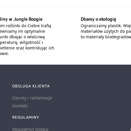
liny w Jungle Boogie
Dbamy o ekologię
m roślinki do Ciebie trafią
Ograniczamy plastik. Wię
ewniamy im optymalne
materiałów użytych do p
unki dbając o właściwą
to materiały biodegradow
peraturę, wilgotność i
etlenie oraz kontrolując ich
owie.
OBSLUGA KLIENTA
Zwroty i reklamacje
Kontakt
REGULAMINY
Regulamin sklepu