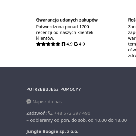
Gwarancja udanych zakupów
Roś
Potwierdzona ponad 1700
Zani
recenzji od naszych klientek i
zap
klientów.
war
4.9
4.9
tem
oświ
zdr
POTRZEBUJESZ POMOCY?
Napisz do nas
Zadzwoń:
+48 572 397 490
– odbieramy od pon. do sob. od 10.00 do 18.00
Jungle Boogie sp. z o.o.