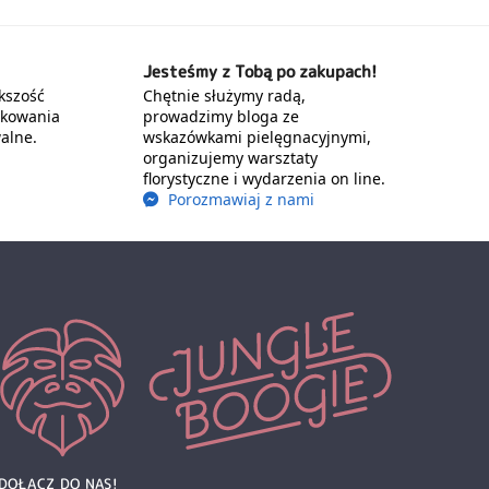
Jesteśmy z Tobą po zakupach!
kszość
Chętnie służymy radą,
akowania
prowadzimy bloga ze
alne.
wskazówkami pielęgnacyjnymi,
organizujemy warsztaty
florystyczne i wydarzenia on line.
Porozmawiaj z nami
DOŁĄCZ DO NAS!