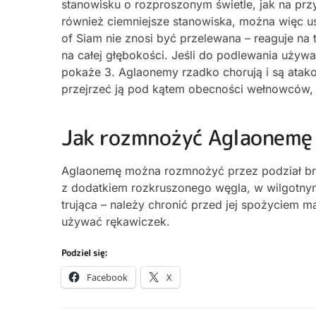
stanowisku o rozproszonym świetle, jak na pr
również ciemniejsze stanowiska, można więc us
of Siam nie znosi być przelewana – reaguje na 
na całej głębokości. Jeśli do podlewania uż
pokaże 3. Aglaonemy rzadko chorują i są atak
przejrzeć ją pod kątem obecności wełnowców,
Jak rozmnożyć Aglaonemę 
Aglaonemę można rozmnożyć przez podział brył
z dodatkiem rozkruszonego węgla, w wilgotnym 
trująca – należy chronić przed jej spożyciem m
używać rękawiczek.
Podziel się:
Facebook
X