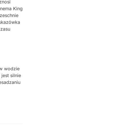
znosi
onema King
rzeschnie
wskazówka
czasu
 w wodzie
est silnie
zesadzaniu