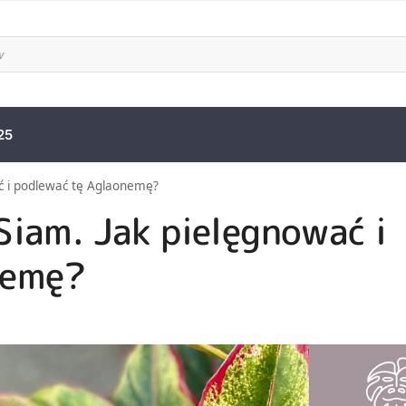
25
ć i podlewać tę Aglaonemę?
Siam. Jak pielęgnować i
nemę?