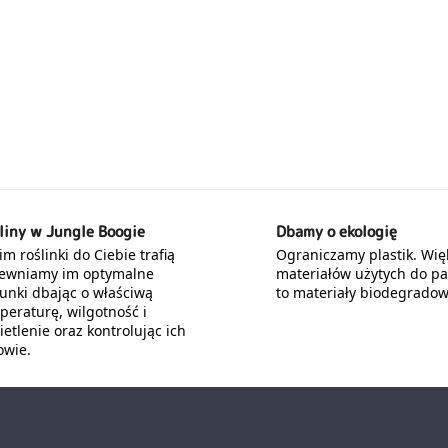
liny w Jungle Boogie
Dbamy o ekologię
m roślinki do Ciebie trafią
Ograniczamy plastik. Wię
ewniamy im optymalne
materiałów użytych do p
unki dbając o właściwą
to materiały biodegradow
peraturę, wilgotność i
etlenie oraz kontrolując ich
owie.