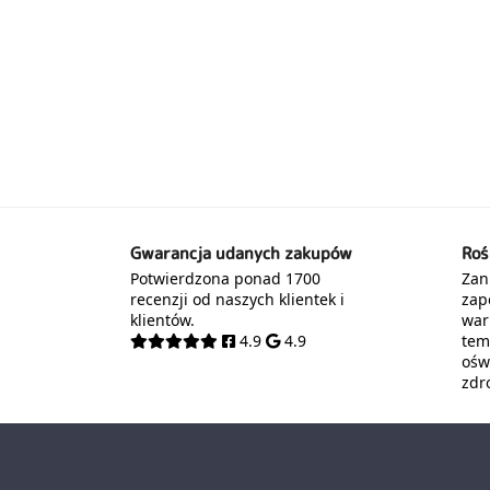
Gwarancja udanych zakupów
Roś
Potwierdzona ponad 1700
Zani
recenzji od naszych klientek i
zap
klientów.
war
4.9
4.9
tem
oświ
zdr