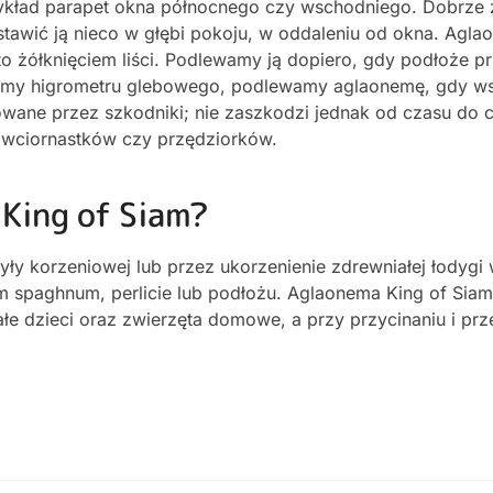
zykład parapet okna północnego czy wschodniego. Dobrze 
tawić ją nieco w głębi pokoju, w oddaleniu od okna. Agla
to żółknięciem liści. Podlewamy ją dopiero, gdy podłoże p
ywamy higrometru glebowego, podlewamy aglaonemę, gdy 
owane przez szkodniki; nie zaszkodzi jednak od czasu do 
 wciornastków czy przędziorków.
King of Siam?
y korzeniowej lub przez ukorzenienie zdrewniałej łodygi
spaghnum, perlicie lub podłożu. Aglaonema King of Siam j
ałe dzieci oraz zwierzęta domowe, a przy przycinaniu i pr