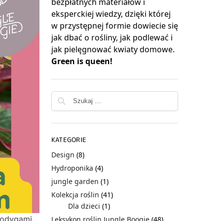
bezpłatnych materiałów i
eksperckiej wiedzy, dzięki której
w przystępnej formie dowiecie się
jak dbać o rośliny, jak podlewać i
jak pielęgnować kwiaty domowe.
Green is queen!
KATEGORIE
Design
(8)
Hydroponika
(4)
jungle garden
(1)
Kolekcja roślin
(41)
Dla dzieci
(1)
łodygami
Leksykon roślin Jungle Boogie
(48)