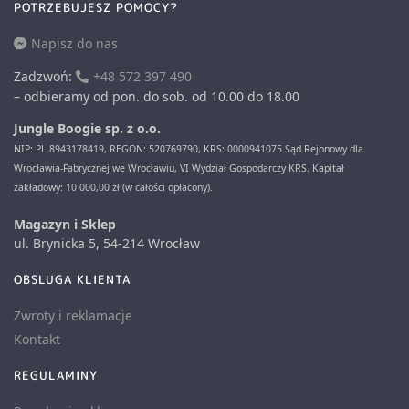
POTRZEBUJESZ POMOCY?
Napisz do nas
Zadzwoń:
+48 572 397 490
– odbieramy od pon. do sob. od 10.00 do 18.00
Jungle Boogie sp. z o.o.
NIP: PL 8943178419, REGON: 520769790, KRS: 0000941075 Sąd Rejonowy dla
Wrocławia-Fabrycznej we Wrocławiu, VI Wydział Gospodarczy KRS. Kapitał
zakładowy: 10 000,00 zł (w całości opłacony).
Magazyn i Sklep
ul. Brynicka 5, 54-214 Wrocław
OBSLUGA KLIENTA
Zwroty i reklamacje
Kontakt
REGULAMINY