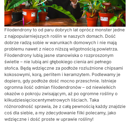
Filodendrony to od paru dobrych lat oprócz monster jedne
z najpopularniejszych roślin w naszych domach. Dość
dobrze radzą sobie w warunkach domowych i nie mają
problemu nawet z nieco niższą wilgotnością powietrza.
Filodendrony lubią jasne stanowiska o rozproszonym
świetle – nie lubią ani głębokiego cienia ani pełnego
słońca. Będą wdzięczne za podłoże rozluźnione chipsami
kokosowymi, korą, perlitem i keramzytem. Podlewamy je
dopiero, gdy podłoże dość mocno przeschnie. Istnieje
ogromna ilość odmian filodendronów – od niewielkich
okazów o pokroju zwisającym, aż po ogromne rośliny o
kilkudziesięciocentymetrowych liściach. Taka
różnorodność sprawia, że z całą pewnością każdy znajdzie
coś dla siebie, a my zdecydowanie filki polecamy, jako
wdzięczne i dość proste w uprawie rośliny!